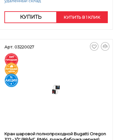
удаленный склад.
КУПИТЬ
КУПИТЬ В 1 КЛИК
Арт. 03220027
Кран шаровой полнопроходной Bugatti Oregon
322 - 1/2' (ВР/НГ, PN64, ручка-бабочка черная)