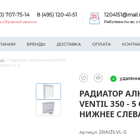
0) 707-75-14
8 (495) 120-41-51
1204151@mail.
ть обратный звонок
Работаем пн-вс. c 0
ПАНИИ
БРЕНДЫ
ДОСТАВКА
ОПЛАТА
КОНТА
ые
Радиатор алюминиевый Rifar
RАl35.VL-5
удаленн
РАДИАТОР АЛ
VENTIL 350 -
НИЖНЕЕ СЛЕВА
2RАl35.VL-5
Артикул: