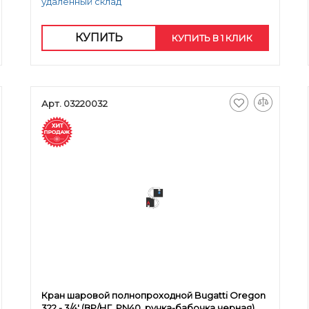
удаленный склад
КУПИТЬ
КУПИТЬ В 1 КЛИК
Арт. 03220032
Кран шаровой полнопроходной Bugatti Oregon
322 - 3/4' (ВР/НГ, PN40, ручка-бабочка черная)