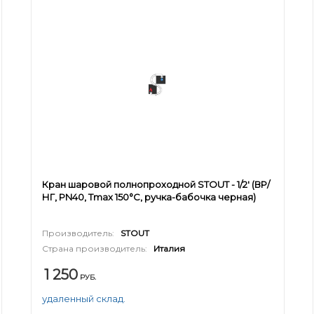
Кран шаровой полнопроходной STOUT - 1/2' (ВР/
НГ, PN40, Tmax 150°С, ручка-бабочка черная)
Производитель:
STOUT
Страна производитель:
Италия
1 250
РУБ.
удаленный склад.