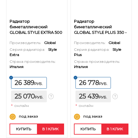
Радиатор
Радиатор
биметаллический
биметаллический
GLOBAL STYLE EXTRA 500
GLOBAL STYLE PLUS 350 -
- 16 секций
16 секций
Производитель:
Global
Производитель:
Global
Серия радиатора:
Style
Серия радиатора:
Style
Extra
Plus
Страна производитель:
Страна производитель:
Италия
Италия
26 389
26 778
РУБ.
РУБ.
25 070
25 439
РУБ.
РУБ.
*
онлайн
*
онлайн
под заказ
под заказ
КУПИТЬ
В 1 КЛИК
КУПИТЬ
В 1 КЛИК