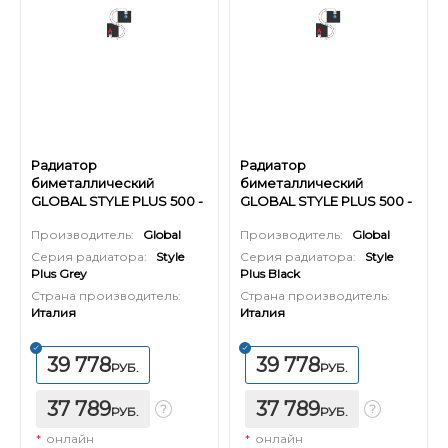
Радиатор
Радиатор
биметаллический
биметаллический
GLOBAL STYLE PLUS 500 -
GLOBAL STYLE PLUS 500 -
16 секций (цвет серый)
16 секций (цвет черный)
Производитель:
Global
Производитель:
Global
Серия радиатора:
Style
Серия радиатора:
Style
Plus Grey
Plus Black
Страна производитель:
Страна производитель:
Италия
Италия
39 778
39 778
РУБ.
РУБ.
37 789
37 789
РУБ.
РУБ.
*
онлайн
*
онлайн