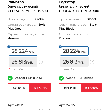
Радиатор
Радиатор
биметаллический
биметаллический
GLOBAL STYLE PLUS 500 -
GLOBAL STYLE PLUS 500 -
10 секций (цвет серый)
10 секций (цвет черный)
Производитель:
Global
Производитель:
Global
Серия радиатора:
Style
Серия радиатора:
Style
Plus Grey
Plus Black
Страна производитель:
Страна производитель:
Италия
Италия
28 224
28 224
РУБ.
РУБ.
26 813
26 813
РУБ.
РУБ.
*
онлайн
*
онлайн
удаленный склад
удаленный склад
КУПИТЬ
В 1 КЛИК
КУПИТЬ
В 1 КЛИК
Арт. 24918
Арт. 24925