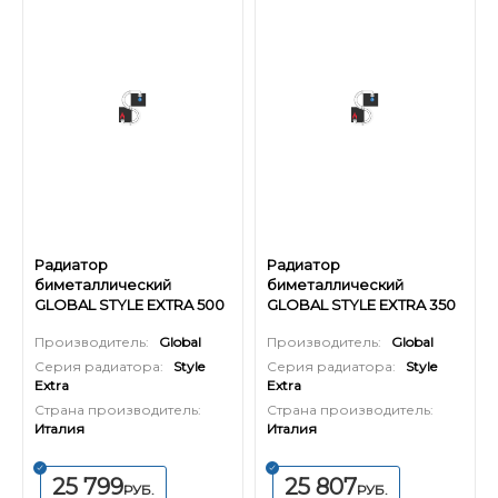
Радиатор
Радиатор
биметаллический
биметаллический
GLOBAL STYLE EXTRA 500
GLOBAL STYLE EXTRA 350
(Н) - 10 секций
- 16 секций
Производитель:
Global
Производитель:
Global
Серия радиатора:
Style
Серия радиатора:
Style
Extra
Extra
Страна производитель:
Страна производитель:
Италия
Италия
25 799
25 807
РУБ.
РУБ.