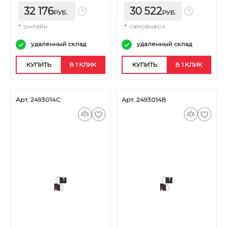
32 176
30 522
РУБ.
РУБ.
*
онлайн
*
самовывоз
удаленный склад
удаленный склад
КУПИТЬ
В 1 КЛИК
КУПИТЬ
В 1 КЛИК
Арт. 2493014С
Арт. 2493014В