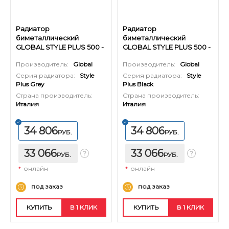
Радиатор
Радиатор
биметаллический
биметаллический
GLOBAL STYLE PLUS 500 -
GLOBAL STYLE PLUS 500 -
14 секций (цвет серый)
14 секций (цвет черный)
Производитель:
Global
Производитель:
Global
Серия радиатора:
Style
Серия радиатора:
Style
Plus Grey
Plus Black
Страна производитель:
Страна производитель:
Италия
Италия
34 806
34 806
РУБ.
РУБ.
33 066
33 066
РУБ.
РУБ.
*
онлайн
*
онлайн
под заказ
под заказ
КУПИТЬ
В 1 КЛИК
КУПИТЬ
В 1 КЛИК