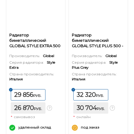
Радиатор
Радиатор
биметаллический
биметаллический
GLOBAL STYLE EXTRA 500
GLOBAL STYLE PLUS 500 -
(Н) - 12 секций
13 секций (цвет серый)
Производитель:
Global
Производитель:
Global
Серия радиатора:
Style
Серия радиатора:
Style
Extra
Plus Grey
Страна производитель:
Страна производитель:
Италия
Италия
29 856
32 320
РУБ.
РУБ.
26 870
30 704
РУБ.
РУБ.
*
самовывоз
*
онлайн
удаленный склад
под заказ