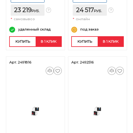
23 219
24 517
РУБ.
РУБ.
*
самовывоз
*
онлайн
удаленный склад
под заказ
КУПИТЬ
В 1 КЛИК
КУПИТЬ
В 1 КЛИК
Арт. 2491816
Арт. 2492516