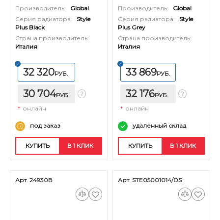
13 секций (цвет черный)
12 секций (цвет серый)
Производитель:
Global
Производитель:
Global
Серия радиатора:
Style
Серия радиатора:
Style
Plus Black
Plus Grey
Страна производитель:
Страна производитель:
Италия
Италия
32 320
33 869
РУБ.
РУБ.
30 704
32 176
РУБ.
РУБ.
*
онлайн
*
онлайн
под заказ
удаленный склад
КУПИТЬ
В 1 КЛИК
КУПИТЬ
В 1 КЛИК
Арт. 24930В
Арт. STE05001014/DS