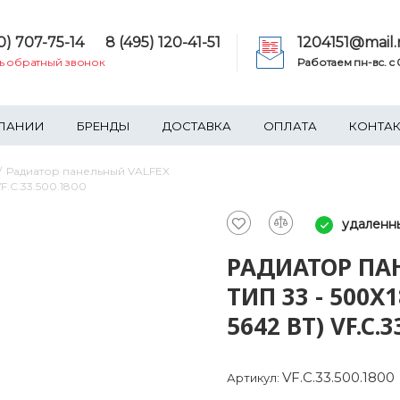
0) 707-75-14
8 (495) 120-41-51
1204151@mail.
ть обратный звонок
Работаем пн-вс. c 0
ПАНИИ
БРЕНДЫ
ДОСТАВКА
ОПЛАТА
КОНТА
Радиатор панельный VALFEX
F.C.33.500.1800
удаленн
РАДИАТОР ПА
ТИП 33 - 500X
5642 ВТ) VF.C.3
VF.C.33.500.1800
Артикул: