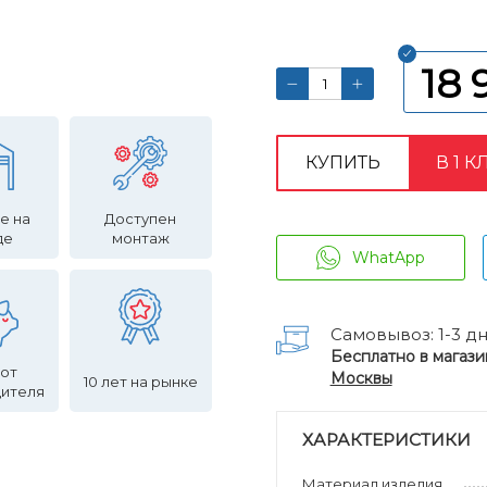
18 
КУПИТЬ
В 1 К
е на
Доступен
де
монтаж
WhatApp
Самовывоз: 1-3 д
Бесплатно в магази
 от
Москвы
10 лет на рынке
дителя
ХАРАКТЕРИСТИКИ
Материал изделия