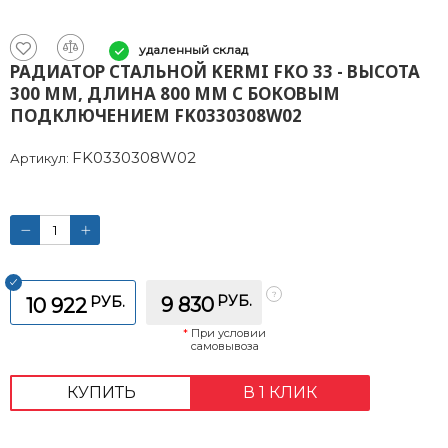
удаленный склад
РАДИАТОР СТАЛЬНОЙ KERMI FKO 33 - ВЫСОТА
300 ММ, ДЛИНА 800 ММ С БОКОВЫМ
ПОДКЛЮЧЕНИЕМ FK0330308W02
FK0330308W02
Артикул:
РУБ.
РУБ.
9 830
10 922
*
При условии
самовывоза
КУПИТЬ
В 1 КЛИК