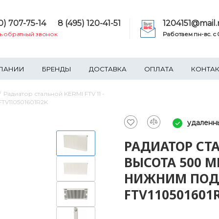
0) 707-75-14
8 (495) 120-41-51
1204151@mail.
ть обратный звонок
Работаем пн-вс. c 0
ПАНИИ
БРЕНДЫ
ДОСТАВКА
ОПЛАТА
КОНТА
Радиатор стальной KERMI FTV 11 -
FTV110501601R2K
удаленн
РАДИАТОР СТА
ВЫСОТА 500 М
НИЖНИМ ПОД
FTV110501601