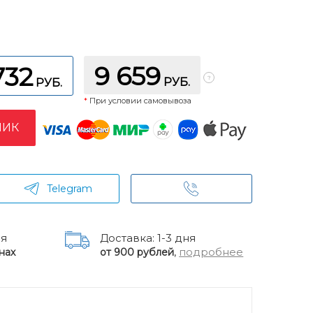
9 659
732
РУБ.
РУБ.
*
При условии самовывоза
ЛИК
Telegram
ня
Доставка: 1-3 дня
,
подробнее
нах
от 900 рублей