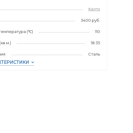
Kermi
3400 руб.
температура (℃)
110
в.м.)
18.35
лия
Сталь
КТЕРИСТИКИ