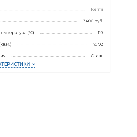
Kermi
3400 руб.
температура (℃)
110
в.м.)
49.92
лия
Сталь
КТЕРИСТИКИ