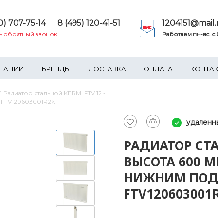
0) 707-75-14
8 (495) 120-41-51
1204151@mail.
ть обратный звонок
Работаем пн-вс. c 0
ПАНИИ
БРЕНДЫ
ДОСТАВКА
ОПЛАТА
КОНТА
Радиатор стальной KERMI FTV 12 -
 FTV120603001R2K
удаленн
РАДИАТОР СТА
ВЫСОТА 600 М
НИЖНИМ ПОД
FTV120603001