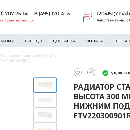
0) 707-75-14
8 (495) 120-41-51
1204151@mail.
ть обратный звонок
Работаем пн-вс. c 0
ПАНИИ
БРЕНДЫ
ДОСТАВКА
ОПЛАТА
КОНТА
Радиатор стальной KERMI FTV 22 -
FTV220300901R2K
удаленн
РАДИАТОР СТА
ВЫСОТА 300 М
НИЖНИМ ПОД
FTV220300901