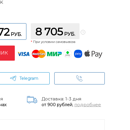
2K
8 705
72
РУБ.
РУБ.
*
При условии самовывоза
ЛИК
Telegram
ня
Доставка: 1-3 дня
,
подробнее
нах
от 900 рублей