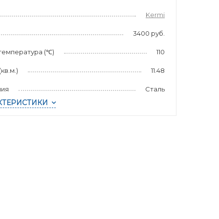
Kermi
3400 руб.
температура (℃)
110
в.м.)
11.48
лия
Сталь
КТЕРИСТИКИ