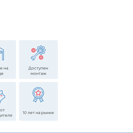
е на
Доступен
де
монтаж
 от
10 лет на рынке
дителя