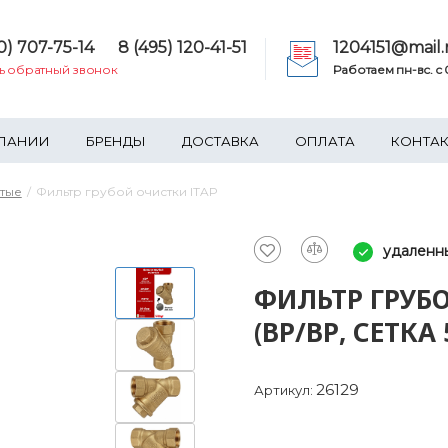
0) 707-75-14
8 (495) 120-41-51
1204151@mail.
ть обратный звонок
Работаем пн-вс. c 0
ПАНИИ
БРЕНДЫ
ДОСТАВКА
ОПЛАТА
КОНТА
атые
Фильтр грубой очистки ITAP
удаленны
ФИЛЬТР ГРУБОЙ
(ВР/ВР, СЕТКА 
26129
Артикул: