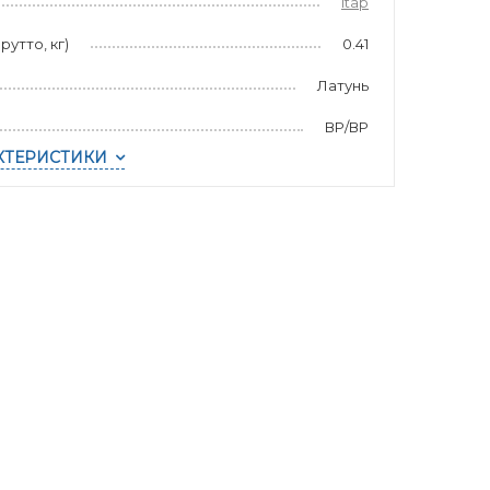
Itap
рутто, кг)
0.41
Латунь
ВР/ВР
КТЕРИСТИКИ