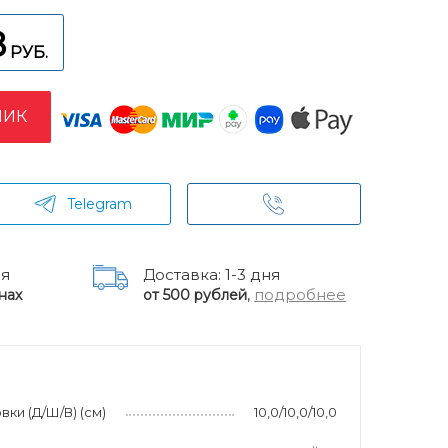
8
РУБ.
ЛИК
Telegram
ня
Доставка: 1-3 дня
,
подробнее
нах
от 500 рублей
ки (Д/Ш/В) (см)
10,0/10,0/10,0