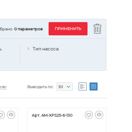
брано:
0 параметров
ь
Тип насоса
елю
Выводить по:
Арт. AM-XPS25-6-130