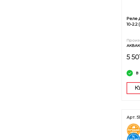
Реле 
10-2.2 
Произ
АКВА
5 50
в
К
Арт. 5