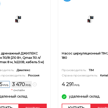
с дренажный ДЖИЛЕКС
Насос циркуляционный TIM 
к 110/8 (210 Вт, Qmax 110 л/
180
max 8 м, 1x220В, кабель 5 м)
водитель:
Джилекс
Производитель:
TIM
 производитель:
Россия
Страна производитель:
Кита
55
3 470
4 291
РУБ.
РУБ.
РУБ.
*
онлайн
даленный склад
удаленный склад.