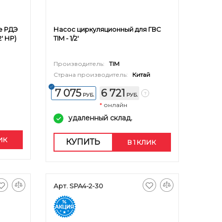
е РДЭ
Насос циркуляционный для ГВС
2' НР)
TIM - 1/2'
Производитель:
TIM
Страна производитель:
Китай
7 075
6 721
РУБ.
РУБ.
*
онлайн
удаленный склад.
ЛИК
КУПИТЬ
В 1 КЛИК
Арт. SPA4-2-30