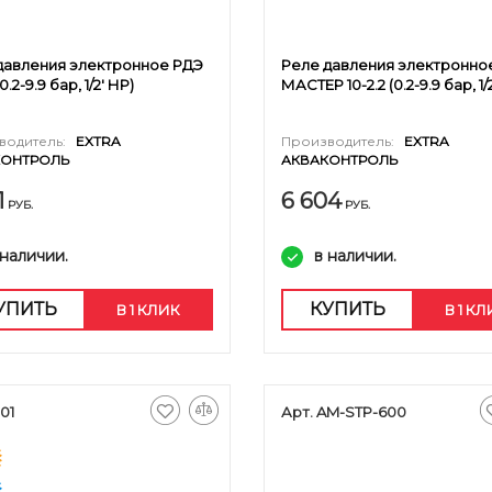
давления электронное РДЭ
Реле давления электронно
(0.2-9.9 бар, 1/2' НР)
МАСТЕР 10-2.2 (0.2-9.9 бар, 1/
водитель:
EXTRA
Производитель:
EXTRA
КОНТРОЛЬ
АКВАКОНТРОЛЬ
1
6 604
РУБ.
РУБ.
 наличии.
в наличии.
УПИТЬ
КУПИТЬ
В 1 КЛИК
В 1 К
101
Арт. AM-STP-600