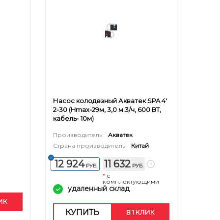
Насос колодезный Акватек SPA 4'
2-30 (Hmax-29м, 3,0 м.3/ч, 600 ВТ,
кабель- 10м)
Производитель:
Акватек
Страна производитель:
Китай
12 924
11 632
РУБ.
РУБ.
*
с
комплектующими
удаленный склад
ЛИК
КУПИТЬ
В 1 КЛИК