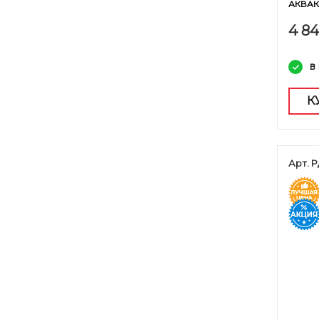
АКВА
4 8
в
К
Арт. Р