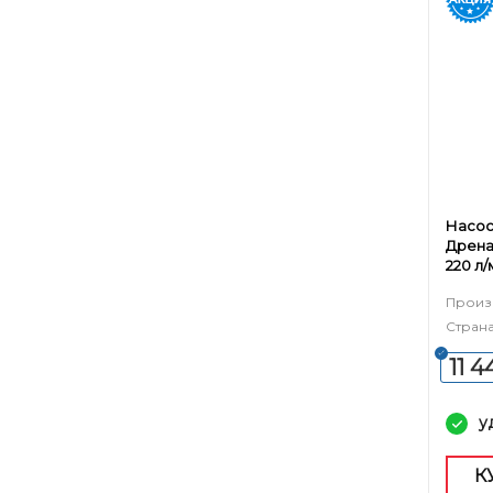
Насо
Дрена
220 л/
кабель
Произ
Страна
11 4
у
К