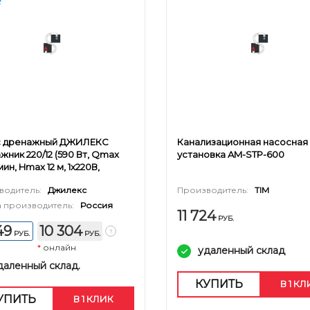
с дренажный ДЖИЛЕКС
Канализационная насосная
жник 220/12 (590 Вт, Qmax
установка AM-STP-600
мин, Hmax 12 м, 1x220В,
 10 м)
водитель:
Джилекс
Производитель:
TIM
 производитель:
Россия
11 724
РУБ.
49
10 304
РУБ.
РУБ.
*
онлайн
удаленный склад
даленный склад.
КУПИТЬ
В 1 К
УПИТЬ
В 1 КЛИК