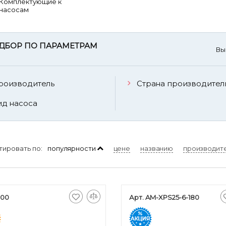
Комплектующие к
насосам
ДБОР ПО ПАРАМЕТРАМ
Вы
роизводитель
Страна производител
ид насоса
тировать по:
популярности
цене
названию
производит
100
Арт. AM-XPS25-6-180