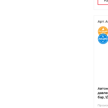
К
Арт. А
Автом
давлен
бар, 1/
Произ