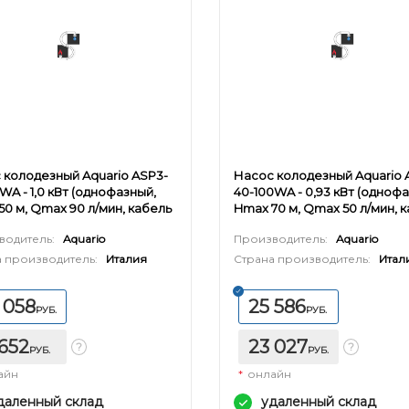
 колодезный Aquario ASP3-
Насос колодезный Aquario 
WA - 1,0 кВт (однофазный,
40-100WA - 0,93 кВт (одноф
50 м, Qmax 90 л/мин, кабель
Hmax 70 м, Qmax 50 л/мин, 
25м)
водитель:
Aquario
Производитель:
Aquario
 производитель:
Италия
Страна производитель:
Итал
 058
25 586
РУБ.
РУБ.
 652
23 027
РУБ.
РУБ.
айн
*
онлайн
даленный склад
удаленный склад