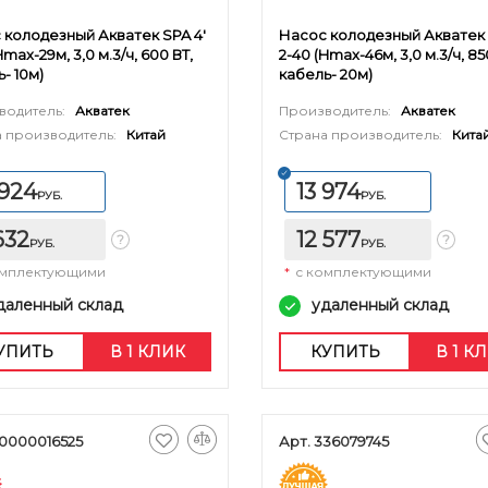
 колодезный Акватек SPA 4'
Насос колодезный Акватек 
Hmax-29м, 3,0 м.3/ч, 600 ВТ,
2-40 (Hmax-46м, 3,0 м.3/ч, 85
- 10м)
кабель- 20м)
водитель:
Акватек
Производитель:
Акватек
 производитель:
Китай
Страна производитель:
Кита
 924
13 974
РУБ.
РУБ.
 632
12 577
РУБ.
РУБ.
омплектующими
*
с комплектующими
даленный склад
удаленный склад
УПИТЬ
В 1 КЛИК
КУПИТЬ
В 1 К
00000016525
Арт. 336079745