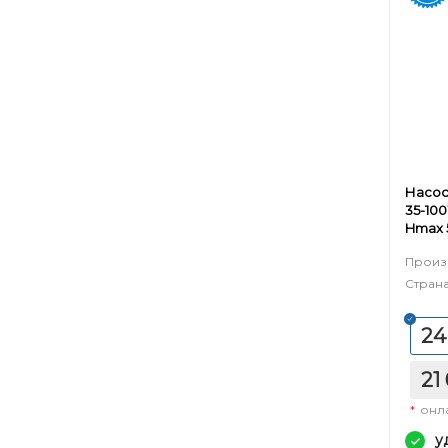
Насос
35-100
Hmax 
20 м)
Произ
Страна
24
21
*
онл
у