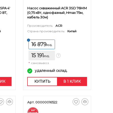
SPA 4'
Насос скважинный ACR 3SD 76ММ
0 ВТ,
(0,75 кВт, однофазный, Hmax 75м,
кабель 30м)
Производитель:
ACR
й
Страна производитель:
Китай
16 879
РУБ.
15 191
РУБ.
*
самовывоз
удаленный склад.
ЛИК
КУПИТЬ
В 1 КЛИК
Арт. 00000016522