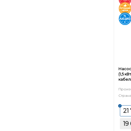
Насос
(1,5 к
кабел
Произ
Страна
21
19