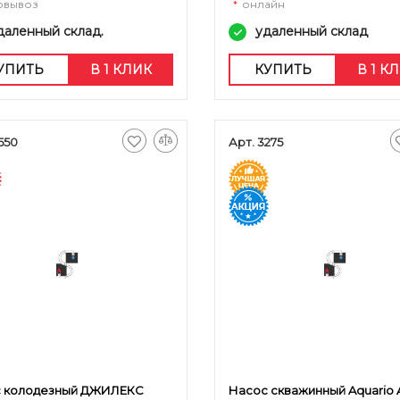
овывоз
*
онлайн
даленный склад.
удаленный склад
УПИТЬ
В 1 КЛИК
КУПИТЬ
В 1 К
550
Арт. 3275
 колодезный ДЖИЛЕКС
Насос скважинный Aquario A