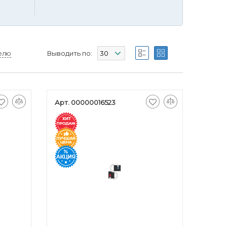
елю
Выводить по:
Арт. 00000016523