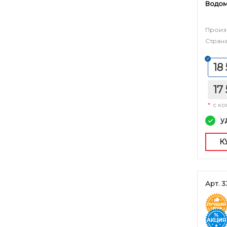
Водом
Произ
Страна
18
17
*
с к
у
К
Арт. 3