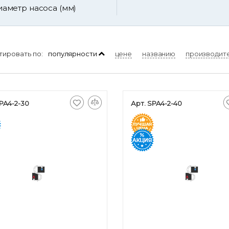
иаметр насоса (мм)
тировать по:
популярности
цене
названию
производит
PA4-2-30
Арт. SPA4-2-40