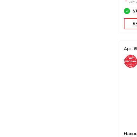
*
сам
у
К
Арт. 6
Насос