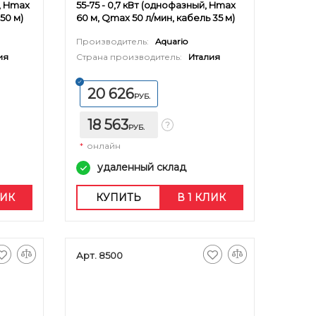
й, Hmax
55-75 - 0,7 кВт (однофазный, Hmax
50 м)
60 м, Qmax 50 л/мин, кабель 35 м)
Производитель:
Aquario
ия
Страна производитель:
Италия
20 626
РУБ.
18 563
РУБ.
*
онлайн
удаленный склад
ЛИК
КУПИТЬ
В 1 КЛИК
Арт. 8500