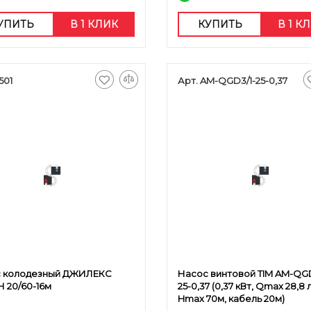
УПИТЬ
В 1 КЛИК
КУПИТЬ
В 1 К
501
Арт. AM-QGD3/1-25-0,37
 колодезный ДЖИЛЕКС
Насос винтовой TIM AM-QGD
 20/60-16м
25-0,37 (0,37 кВт, Qmax 28,8 
Hmax 70м, кабель 20м)