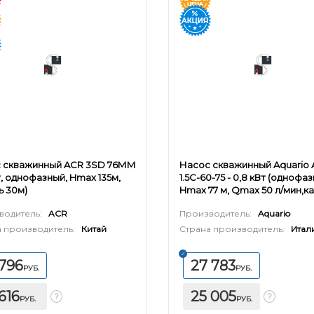
 скважинный ACR 3SD 76ММ
Насос скважинный Aquario
Вт, однофазный, Hmax 135м,
1.5C-60-75 - 0,8 кВт (однофа
ь 30м)
Hmax 77 м, Qmax 50 л/мин,к
45м)
водитель:
ACR
Производитель:
Aquario
 производитель:
Китай
Страна производитель:
Итал
 796
27 783
РУБ.
РУБ.
 616
25 005
РУБ.
РУБ.