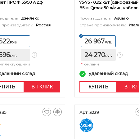
ет ПРОФ 55/50 А дф
75-75 - 0,92 кВт (однофазны
85 м, Qmax 50 л/мин, кабель 
водитель:
Джилекс
Производитель:
Aquario
 производитель:
Россия
Страна производитель:
Итал
 522
26 967
РУБ.
РУБ.
 596
24 270
РУБ.
РУБ.
омплектующими
*
онлайн
даленный склад
удаленный склад
УПИТЬ
В 1 КЛИК
КУПИТЬ
В 1 К
335
Арт. 3239