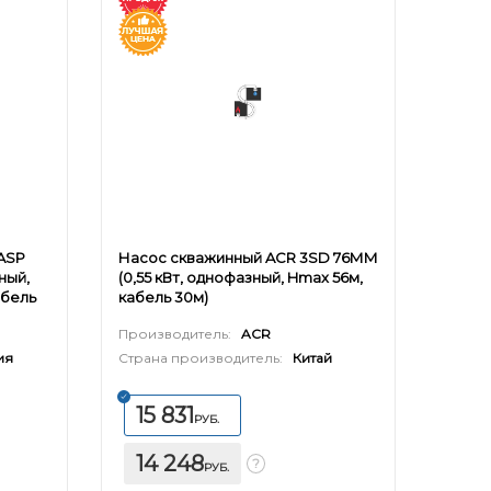
 ASP
Насос скважинный ACR 3SD 76ММ
зный,
(0,55 кВт, однофазный, Hmax 56м,
абель
кабель 30м)
Производитель:
ACR
ия
Страна производитель:
Китай
15 831
РУБ.
14 248
РУБ.