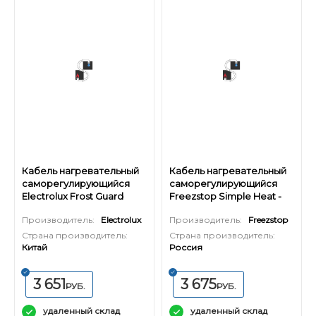
Кабель нагревательный
Кабель нагревательный
саморегулирующийся
саморегулирующийся
Electrolux Frost Guard
Freezstop Simple Heat -
Pipe Cable - 6 м.
15,5 м.
Производитель:
Electrolux
Производитель:
Freezstop
Страна производитель:
Страна производитель:
Китай
Россия
3 651
3 675
РУБ.
РУБ.
удаленный склад
удаленный склад