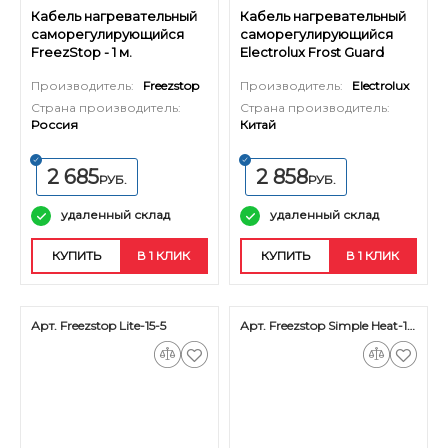
Кабель нагревательный
Кабель нагревательный
саморегулирующийся
саморегулирующийся
FreezStop - 1 м.
Electrolux Frost Guard
Pipe Cable - 4 м.
Производитель:
Freezstop
Производитель:
Electrolux
Страна производитель:
Страна производитель:
Россия
Китай
2 685
2 858
РУБ.
РУБ.
удаленный склад
удаленный склад
КУПИТЬ
В 1 КЛИК
КУПИТЬ
В 1 КЛИК
Арт. Freezstop Lite-15-5
Арт. Freezstop Simple Heat-18-5