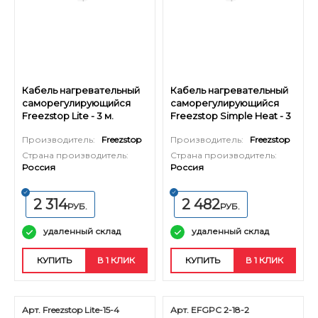
Кабель нагревательный
Кабель нагревательный
саморегулирующийся
саморегулирующийся
Freezstop Lite - 3 м.
Freezstop Simple Heat - 3
м.
Производитель:
Freezstop
Производитель:
Freezstop
Страна производитель:
Страна производитель:
Россия
Россия
2 314
2 482
РУБ.
РУБ.
удаленный склад
удаленный склад
КУПИТЬ
В 1 КЛИК
КУПИТЬ
В 1 КЛИК
Арт. Freezstop Lite-15-4
Арт. EFGPC 2-18-2