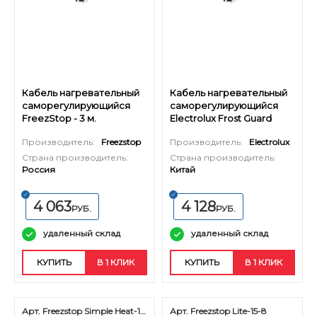
Кабель нагревательный
Кабель нагревательный
саморегулирующийся
саморегулирующийся
FreezStop - 3 м.
Electrolux Frost Guard
Pipe Cable - 8 м.
Производитель:
Freezstop
Производитель:
Electrolux
Страна производитель:
Страна производитель:
Россия
Китай
4 063
4 128
РУБ.
РУБ.
удаленный склад
удаленный склад
КУПИТЬ
В 1 КЛИК
КУПИТЬ
В 1 КЛИК
Арт. Freezstop Simple Heat-18-19
Арт. Freezstop Lite-15-8