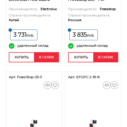
Pipe Cable - 10 м.
Производитель:
Electrolux
Производитель:
Freezstop
Страна производитель:
Страна производитель:
Китай
Россия
3 731
3 835
РУБ.
РУБ.
удаленный склад
удаленный склад
КУПИТЬ
В 1 КЛИК
КУПИТЬ
В 1 КЛИК
Арт. FreezStop-25-3
Арт. EFGPC 2-18-8