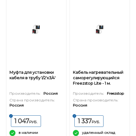
Муфта для установки
Кабель нагревательный
кабеля в трубу 1/2'х3/4'
саморегулирующийся
Freezstop Lite - 1 м.
Производитель:
Россия
Производитель:
Freezstop
Страна производитель:
Страна производитель:
Россия
Россия
1 047
1 337
РУБ.
РУБ.
в наличии
удаленный склад