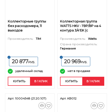
Коллекторные группы
Коллекторная группа
без расходомера, 11
WATTS HKV - 1'ВР/ВР на 4
выходов
контура 3/4'EK (с
вентилями, латунь)
Производитель:
TIM
Производитель:
Watts
Страна производитель:
Германия
20 877
20 969
РУБ.
РУБ.
удаленный склад.
нет в продаже
КУПИТЬ
В 1 КЛИК
КУПИТЬ
В 1 КЛИК
Арт. 10004548 (21.20.107)
Арт. KB012