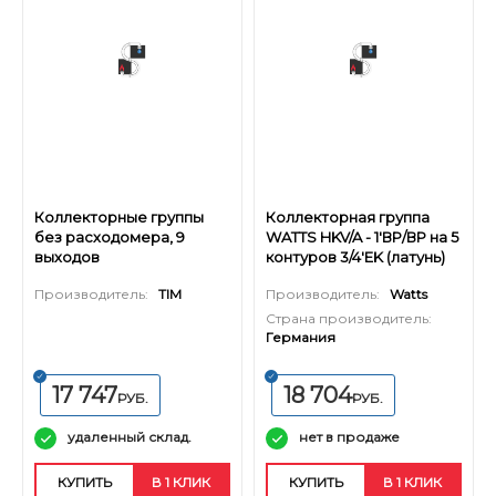
Коллекторные группы
Коллекторная группа
без расходомера, 9
WATTS HKV/A - 1'ВР/ВР на 5
выходов
контуров 3/4'EK (латунь)
Производитель:
TIM
Производитель:
Watts
Страна производитель:
Германия
17 747
18 704
РУБ.
РУБ.
удаленный склад.
нет в продаже
КУПИТЬ
В 1 КЛИК
КУПИТЬ
В 1 КЛИК