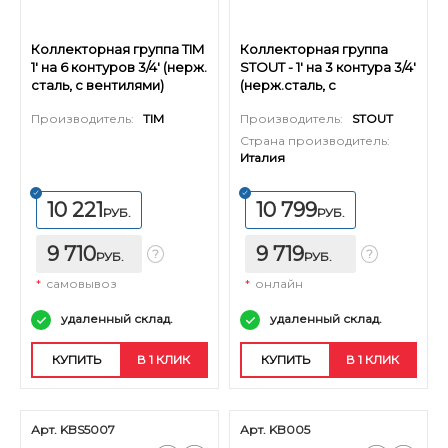
Коллекторная группа TIM
Коллекторная группа
1' на 6 контуров 3/4' (нерж.
STOUT - 1' на 3 контура 3/4'
сталь, с вентилями)
(нерж.сталь, с
вентилями)
Производитель:
TIM
Производитель:
STOUT
Страна производитель:
Италия
10 221
10 799
РУБ.
РУБ.
9 710
9 719
РУБ.
РУБ.
*
самовывоз
*
онлайн
удаленный склад.
удаленный склад.
КУПИТЬ
В 1 КЛИК
КУПИТЬ
В 1 КЛИК
Арт. KBS5007
Арт. KB005