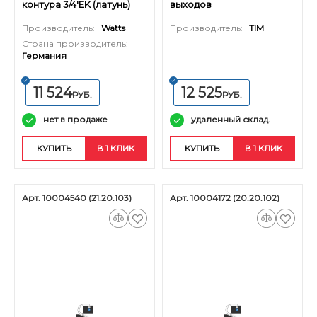
контура 3/4'EK (латунь)
выходов
Производитель:
Watts
Производитель:
TIM
Страна производитель:
Германия
11 524
12 525
РУБ.
РУБ.
нет в продаже
удаленный склад.
КУПИТЬ
В 1 КЛИК
КУПИТЬ
В 1 КЛИК
Арт. 10004540 (21.20.103)
Арт. 10004172 (20.20.102)