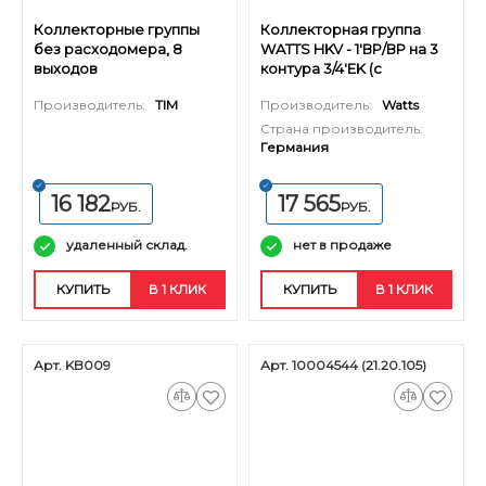
Коллекторные группы
Коллекторная группа
без расходомера, 8
WATTS HKV - 1'ВР/ВР на 3
выходов
контура 3/4'EK (с
вентилями, латунь)
Производитель:
TIM
Производитель:
Watts
Страна производитель:
Германия
16 182
17 565
РУБ.
РУБ.
удаленный склад.
нет в продаже
КУПИТЬ
В 1 КЛИК
КУПИТЬ
В 1 КЛИК
Арт. KB009
Арт. 10004544 (21.20.105)