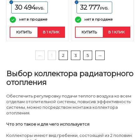
30 494
32 777
РУБ.
РУБ.
нет в продаже
нет в продаже
КУПИТЬ
В 1 КЛИК
КУПИТЬ
В 1 КЛИК
1
2
3
5
Выбор коллектора радиаторного
отопления
Обеспечить регулировку подачи теплого воздуха ко всем
отделам отопительной системы, повысив эффективность
системы, можно посредством монтажа коллектора
отопления.
Что это такое и для че
го используется
Коллекторы имеют вид гребенки, состоящей из 2 половин: