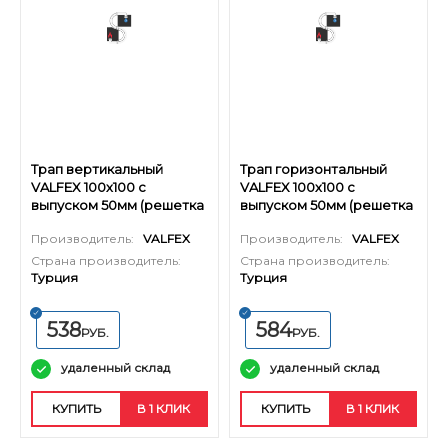
Трап вертикальный
Трап горизонтальный
VALFEX 100х100 с
VALFEX 100х100 с
выпуском 50мм (решетка
выпуском 50мм (решетка
из нерж. стали)
и окантовка из нерж.
Производитель:
VALFEX
Производитель:
VALFEX
стали)
Страна производитель:
Страна производитель:
Турция
Турция
538
584
РУБ.
РУБ.
удаленный склад
удаленный склад
КУПИТЬ
В 1 КЛИК
КУПИТЬ
В 1 КЛИК