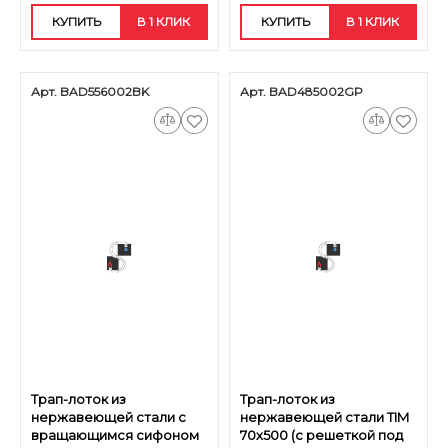
КУПИТЬ
В 1 КЛИК
КУПИТЬ
В 1 КЛИК
Арт. BAD556002BK
Арт. BAD485002GP
Трап-лоток из
Трап-лоток из
нержавеющей стали с
нержавеющей стали TIM
вращающимся сифоном
70х500 (c решеткой под