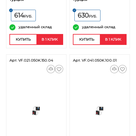
614
630
РУБ.
РУБ.
удаленный склад
удаленный склад
КУПИТЬ
В 1 КЛИК
КУПИТЬ
В 1 КЛИК
Арт. VF.021.050K.150.04
Арт. VF.041.050K.100.01