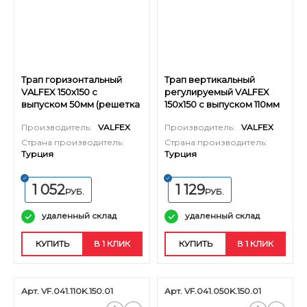
Трап горизонтальный
Трап вертикальный
VALFEX 150х150 с
регулируемый VALFEX
выпуском 50мм (решетка
150х150 с выпуском 110мм
и окантовка из нерж.
(решетка из нерж. стали)
Производитель:
VALFEX
Производитель:
VALFEX
стали)
Страна производитель:
Страна производитель:
Турция
Турция
1 052
1 129
РУБ.
РУБ.
удаленный склад
удаленный склад
КУПИТЬ
В 1 КЛИК
КУПИТЬ
В 1 КЛИК
Арт. VF.041.110K.150.01
Арт. VF.041.050K.150.01