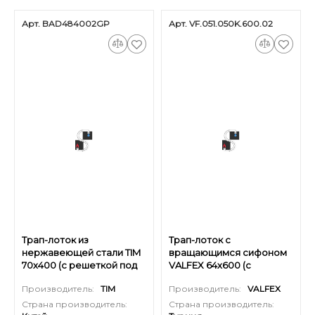
Арт. BAD484002GP
Арт. VF.051.050K.600.02
Трап-лоток из
Трап-лоток с
нержавеющей стали TIM
вращающимся сифоном
70х400 (c решеткой под
VALFEX 64х600 (с
плитку, золотой)
решеткой под плитку из
Производитель:
TIM
Производитель:
VALFEX
нерж. стали)
Страна производитель:
Страна производитель: