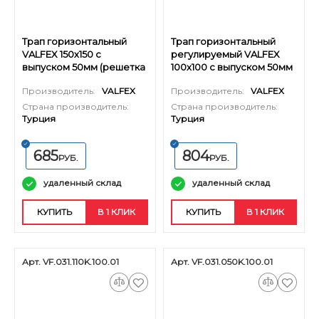
Трап горизонтальный
Трап горизонтальный
VALFEX 150х150 с
регулируемый VALFEX
выпуском 50мм (решетка
100х100 с выпуском 50мм
и из нерж. стали)
(решетка из нерж. стали)
Производитель:
VALFEX
Производитель:
VALFEX
Страна производитель:
Страна производитель:
Турция
Турция
685
804
РУБ.
РУБ.
удаленный склад
удаленный склад
КУПИТЬ
В 1 КЛИК
КУПИТЬ
В 1 КЛИК
Арт. VF.031.110K.100.01
Арт. VF.031.050K.100.01