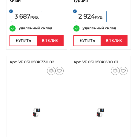
Китай
Турция
3 687
2 924
РУБ.
РУБ.
удаленный склад
удаленный склад
КУПИТЬ
В 1 КЛИК
КУПИТЬ
В 1 КЛИК
Арт. VF.051.050K.330.02
Арт. VF.051.050K.600.01