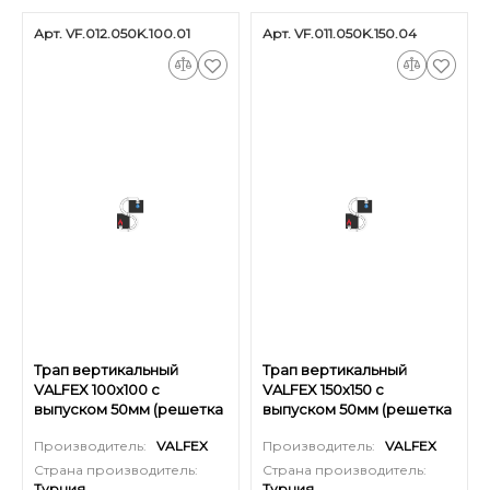
Арт. VF.012.050K.100.01
Арт. VF.011.050K.150.04
Трап вертикальный
Трап вертикальный
VALFEX 100х100 с
VALFEX 150х150 с
выпуском 50мм (решетка
выпуском 50мм (решетка
и окантовка из нерж.
из нерж. стали)
Производитель:
VALFEX
Производитель:
VALFEX
стали)
Страна производитель:
Страна производитель:
Турция
Турция