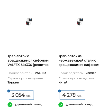
Трап-лоток с
Трап-лоток из
вращающимся сифоном
нержавеющей стали с
VALFEX 64х330 (решетка
вращающимся сифоном
квадрат из нерж. стали)
TIM 70х500 (черный
Производитель:
VALFEX
Производитель:
Zeissler
матовый)
Страна производитель:
Страна производитель:
Турция
Китай
3 054
4 278
РУБ.
РУБ.
удаленный склад
удаленный склад