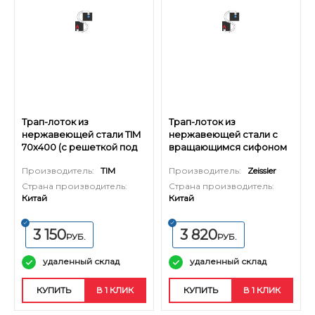
Трап-лоток из
Трап-лоток из
нержавеющей стали TIM
нержавеющей стали с
70х400 (c решеткой под
вращающимся сифоном
плитку)
TIM 70х400 (черный
Производитель:
TIM
Производитель:
Zeissler
матовый)
Страна производитель:
Страна производитель:
Китай
Китай
3 150
3 820
РУБ.
РУБ.
удаленный склад
удаленный склад
КУПИТЬ
В 1 КЛИК
КУПИТЬ
В 1 КЛИК