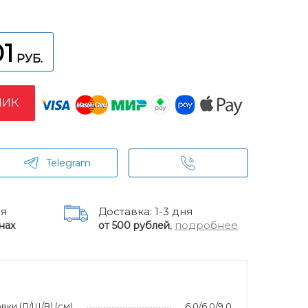
01
РУБ.
ЛИК
Telegram
ня
Доставка: 1-3 дня
,
подробнее
нах
от 500 рублей
ки (Д/Ш/В) (см)
6,0/6,0/9,0