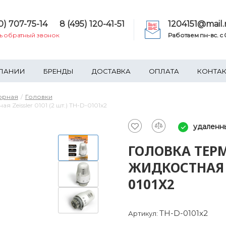
0) 707-75-14
8 (495) 120-41-51
1204151@mail.
ть обратный звонок
Работаем пн-вс. c 0
ПАНИИ
БРЕНДЫ
ДОСТАВКА
ОПЛАТА
КОНТА
орная
Головки
 Zeissler 0101 (2 шт.) TH-D-0101x2
удаленны
ГОЛОВКА ТЕР
ЖИДКОСТНАЯ ZE
0101X2
TH-D-0101x2
Артикул: