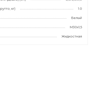
рутто, кг)
1.0
Белый
M30x1,5
Жидкостная