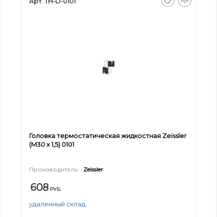
Арт. TH-D-0101
Головка термостатическая жидкостная Zeissler
(M30 х 1,5) 0101
Производитель:
Zeissler
608
РУБ.
удаленный склад.