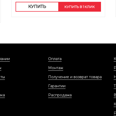
КУПИТЬ
КУПИТЬ В 1 КЛИК
пании
Оплата
К
ы
Монтаж
кты
Получение и возврат товара
Гарантии
Т
вка
Распродажа
В
К
Р