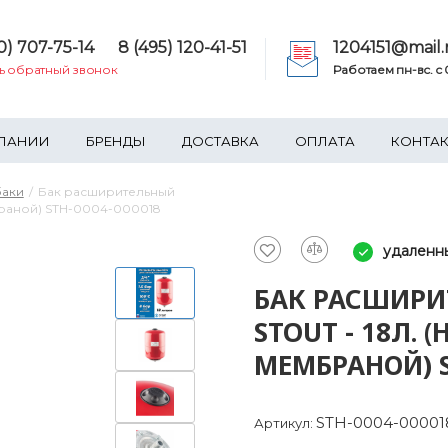
0) 707-75-14
8 (495) 120-41-51
1204151@mail.
ть обратный звонок
Работаем пн-вс. c 0
ПАНИИ
БРЕНДЫ
ДОСТАВКА
ОПЛАТА
КОНТА
баки
Бак расширительный
браной) STH-0004-000018
удаленны
БАК РАСШИР
STOUT - 18Л.
МЕМБРАНОЙ) S
STH-0004-00001
Артикул: