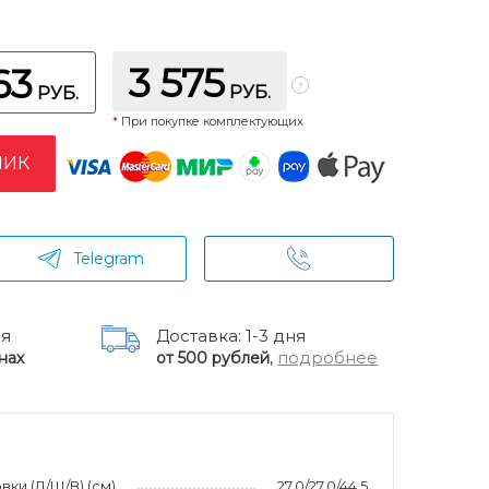
3 575
63
РУБ.
РУБ.
*
При покупке комплектующих
ЛИК
Telegram
ня
Доставка: 1-3 дня
,
подробнее
нах
от 500 рублей
ки (Д/Ш/В) (см)
27.0/27.0/44.5