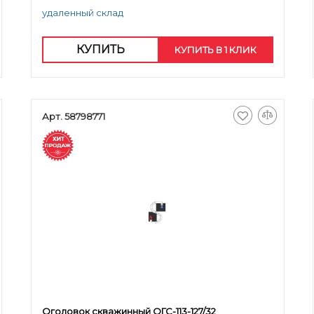
удаленный склад
КУПИТЬ
КУПИТЬ В 1 КЛИК
Арт. 58798771
Оголовок скважинный ОГС-113-127/32