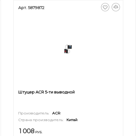
Арт. 5879872
Штуцер ACR 5-ти выводной
Производитель:
ACR
Страна производитель:
Китай
1 008
РУБ.