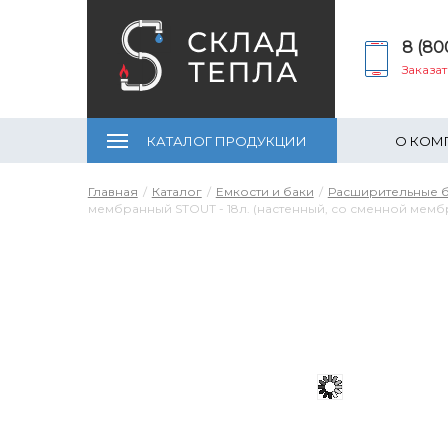
8 (80
Заказа
КАТАЛОГ ПРОДУКЦИИ
О КОМ
Главная
Каталог
Емкости и баки
Расширительные 
мембранный STOUT - 18л. (настенный, со сменной мем