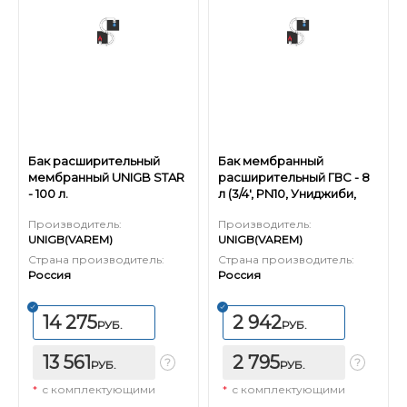
Бак расширительный
Бак мембранный
мембранный UNIGB STAR
расширительный ГВС - 8
- 100 л.
л (3/4', PN10, Униджиби,
без ножек)
Производитель:
Производитель:
UNIGB(VAREM)
UNIGB(VAREM)
Страна производитель:
Страна производитель:
Россия
Россия
14 275
2 942
РУБ.
РУБ.
13 561
2 795
РУБ.
РУБ.
*
с комплектующими
*
с комплектующими