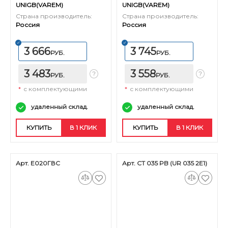
UNIGB(VAREM)
UNIGB(VAREM)
Страна производитель:
Страна производитель:
Россия
Россия
3 666
3 745
РУБ.
РУБ.
3 483
3 558
РУБ.
РУБ.
*
с комплектующими
*
с комплектующими
удаленный склад.
удаленный склад.
КУПИТЬ
В 1 КЛИК
КУПИТЬ
В 1 КЛИК
Арт. Е020ГВС
Арт. CT 035 PB (UR 035 2E1)