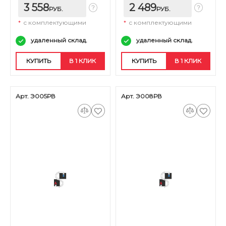
3 558
2 489
РУБ.
РУБ.
*
с комплектующими
*
с комплектующими
удаленный склад.
удаленный склад.
КУПИТЬ
В 1 КЛИК
КУПИТЬ
В 1 КЛИК
Арт. Э005РВ
Арт. Э008РВ