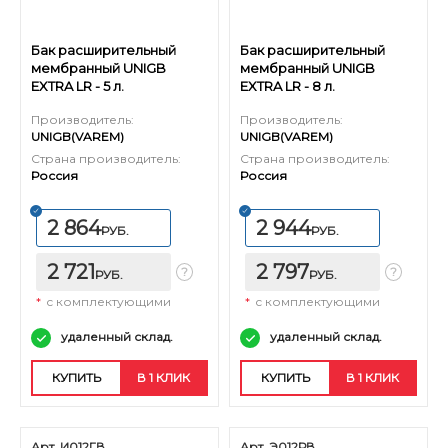
Бак расширительный
Бак расширительный
мембранный UNIGB
мембранный UNIGB
EXTRA LR - 5 л.
EXTRA LR - 8 л.
Производитель:
Производитель:
UNIGB(VAREM)
UNIGB(VAREM)
Страна производитель:
Страна производитель:
Россия
Россия
2 864
2 944
РУБ.
РУБ.
2 721
2 797
РУБ.
РУБ.
*
с комплектующими
*
с комплектующими
удаленный склад.
удаленный склад.
КУПИТЬ
В 1 КЛИК
КУПИТЬ
В 1 КЛИК
Арт. И012ГВ
Арт. Э012РВ