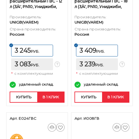
расширительный ГВС - 12
расширительный ГВС - 18
л (3/4', PN10, Униджиби,
л (3/4', PN10, Униджиби,
без ножек)
без ножек)
Производитель:
Производитель:
UNIGB(VAREM)
UNIGB(VAREM)
Страна производитель:
Страна производитель:
Россия
Россия
3 245
3 409
РУБ.
РУБ.
3 083
3 239
РУБ.
РУБ.
*
с комплектующими
*
с комплектующими
удаленный склад.
удаленный склад.
КУПИТЬ
В 1 КЛИК
КУПИТЬ
В 1 КЛИК
Арт. Е024ГВС
Арт. И008ГВ