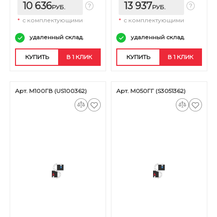
10 636
13 937
РУБ.
РУБ.
*
с комплектующими
*
с комплектующими
удаленный склад.
удаленный склад.
КУПИТЬ
В 1 КЛИК
КУПИТЬ
В 1 КЛИК
Арт. М100ГВ (US100362)
Арт. М050ГГ (S3051362)