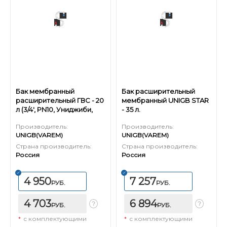
Бак мембранный
Бак расширительный
расширительный ГВС - 20
мембранный UNIGB STAR
л (3/4', PN10, Униджиби,
- 35 л.
без ножек)
Производитель:
Производитель:
UNIGB(VAREM)
UNIGB(VAREM)
Страна производитель:
Страна производитель:
Россия
Россия
4 950
7 257
РУБ.
РУБ.
4 703
6 894
РУБ.
РУБ.
*
с комплектующими
*
с комплектующими