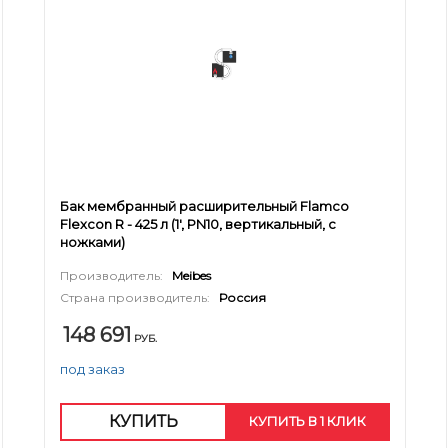
Бак мембранный расширительный Flamco
Flexcon R - 425 л (1', PN10, вертикальный, с
ножками)
Производитель:
Meibes
Страна производитель:
Россия
148 691
РУБ.
под заказ
КУПИТЬ
КУПИТЬ В 1 КЛИК