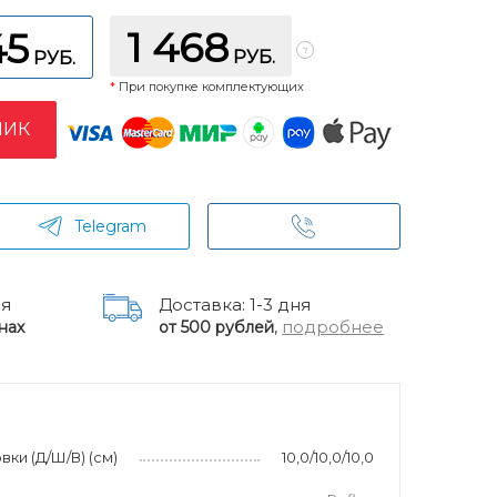
1 468
45
РУБ.
РУБ.
*
При покупке комплектующих
ЛИК
Telegram
ня
Доставка: 1-3 дня
,
подробнее
нах
от 500 рублей
ки (Д/Ш/В) (см)
10,0/10,0/10,0