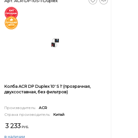
Арт. ACR-DP-10S-1-Duplex
Колба ACR DP Duplex 10' S 1' (прозрачная,
двухсоставная, без фильтров)
Производитель:
ACR
Страна производитель:
Китай
3 233
РУБ.
в наличии