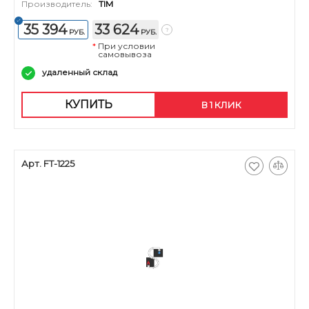
Производитель:
TIM
35 394
33 624
РУБ.
РУБ.
*
При условии
самовывоза
удаленный склад
КУПИТЬ
В 1 КЛИК
Арт. FT-1225