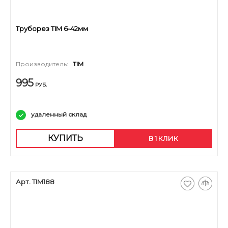
Труборез TIM 6-42мм
Производитель:
TIM
995
РУБ.
удаленный склад
КУПИТЬ
В 1 КЛИК
Арт. TIM188