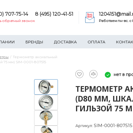
0) 707-75-14
8 (495) 120-41-51
1204151@mail.
ть обратный звонок
Работаем пн-вс. c 0
ПАНИИ
БРЕНДЫ
ДОСТАВКА
ОПЛАТА
КОНТА
етры
Термометр аксиальный
й 75 мм) SIM-0001-807515
нет в пр
ТЕРМОМЕТР АК
(D80 ММ, ШКА
ГИЛЬЗОЙ 75 ММ
SIM-0001-807515
Артикул: