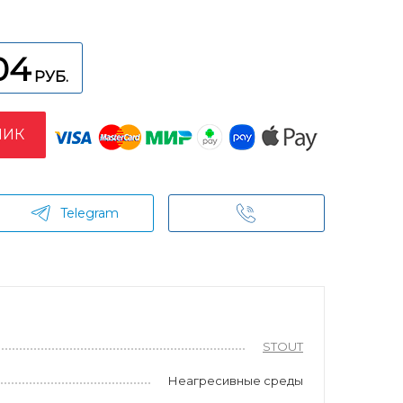
04
РУБ.
ЛИК
Telegram
STOUT
Неагресивные среды