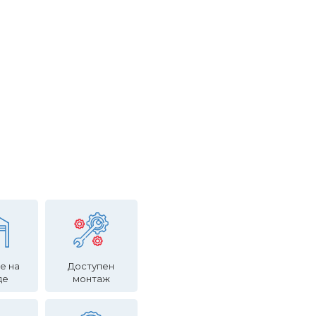
е на
Доступен
де
монтаж