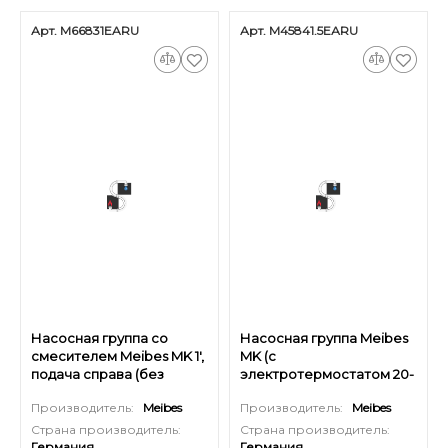
Арт. M66831EARU
Арт. M45841.5ЕАRU
Насосная группа со
Насосная группа Meibes
смесителем Meibes MK 1',
MK (с
подача справа (без
электротермостатом 20-
насоса)
80 °С) - 1', без насоса
Производитель:
Meibes
Производитель:
Meibes
Страна производитель:
Страна производитель:
Германия
Германия