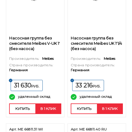
Насосная группа без
Насосная группа без
смесителя Meibes V-UK 1'
смесителя Meibes UK 1'1/4
(без насоса)
(без насоса)
Производитель:
Meibes
Производитель:
Meibes
Страна производитель:
Страна производитель:
Германия
Германия
31 630
33 216
РУБ.
РУБ.
удаленный склад
удаленный склад
КУПИТЬ
В 1 КЛИК
КУПИТЬ
В 1 КЛИК
Арт. ME 66811.31 WI
Арт. ME 66811.40 RU