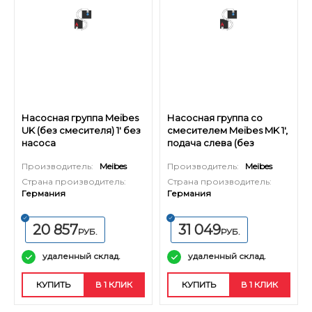
Насосная группа Meibes
Насосная группа со
UK (без смесителя) 1' без
смесителем Meibes MK 1',
насоса
подача слева (без
насоса)
Производитель:
Meibes
Производитель:
Meibes
Страна производитель:
Страна производитель:
Германия
Германия
20 857
31 049
РУБ.
РУБ.
удаленный склад.
удаленный склад.
КУПИТЬ
В 1 КЛИК
КУПИТЬ
В 1 КЛИК