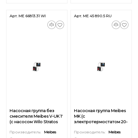
Арт. ME 66813.31 WI
Арт. ME 45 890.5 RU
Насосная группа без
Насосная группа Meibes
смесителя Meibes V-UK 1'
MK (с
(с насосом Wilo Stratos
электротермостатом 20-
Para 25/1-7)
80 °С) - 1', с насосом
Производитель:
Meibes
Производитель:
Meibes
Grundfos UPS 25-60