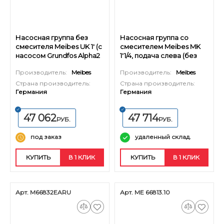
Насосная группа без
Насосная группа со
смесителя Meibes UK 1' (с
смесителем Meibes MK
насосом Grundfos Alpha2
1'1/4, подача слева (без
L 25-60)
насоса)
Производитель:
Meibes
Производитель:
Meibes
Страна производитель:
Страна производитель:
Германия
Германия
47 062
47 714
РУБ.
РУБ.
под заказ
удаленный склад.
КУПИТЬ
В 1 КЛИК
КУПИТЬ
В 1 КЛИК
Арт. M66832EARU
Арт. ME 66813.10