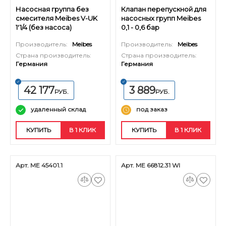
Насосная группа без
Клапан перепускной для
смесителя Meibes V-UK
насосных групп Meibes
1'1/4 (без насоса)
0,1 - 0,6 бар
Производитель:
Meibes
Производитель:
Meibes
Страна производитель:
Страна производитель:
Германия
Германия
42 177
3 889
РУБ.
РУБ.
удаленный склад
под заказ
КУПИТЬ
В 1 КЛИК
КУПИТЬ
В 1 КЛИК
Арт. ME 45401.1
Арт. ME 66812.31 WI