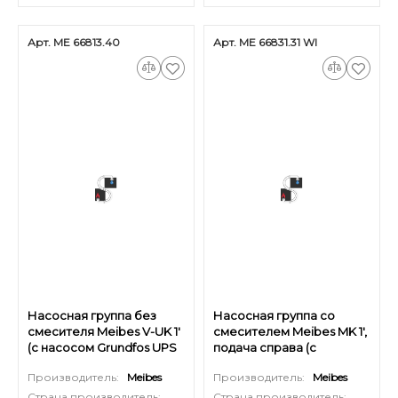
Арт. ME 66813.40
Арт. ME 66831.31 WI
Насосная группа без
Насосная группа со
смесителя Meibes V-UK 1'
смесителем Meibes MK 1',
(с насосом Grundfos UPS
подача справа (с
25-60)
насосом Wilo Stratos Para
Производитель:
Meibes
Производитель:
Meibes
25/1-7)
Страна производитель:
Страна производитель: