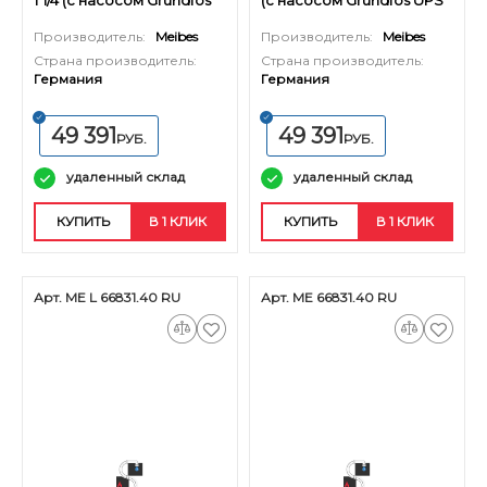
1'1/4 (с насосом Grundfos
(с насосом Grundfos UPS
UPS 32-60)
32-60)
Производитель:
Meibes
Производитель:
Meibes
Страна производитель:
Страна производитель:
Германия
Германия
49 391
49 391
РУБ.
РУБ.
удаленный склад
удаленный склад
КУПИТЬ
В 1 КЛИК
КУПИТЬ
В 1 КЛИК
Арт. ME L 66831.40 RU
Арт. ME 66831.40 RU