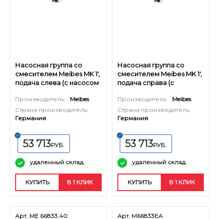
Насосная группа со
Насосная группа со
смесителем Meibes MK 1',
смесителем Meibes MK 1',
подача слева (с насосом
подача справа (с
Grundfos UPS 25-60)
насосом Grundfos UPS 25-
Производитель:
Meibes
Производитель:
Meibes
60)
Страна производитель:
Страна производитель:
Германия
Германия
53 713
53 713
РУБ.
РУБ.
удаленный склад.
удаленный склад.
КУПИТЬ
В 1 КЛИК
КУПИТЬ
В 1 КЛИК
Арт. ME 66833.40
Арт. M66833EA