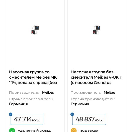
Насосная группа со
Насосная группа без
смесителем Meibes MK
смесителя Meibes V-UK 1'
1'1/4, подача справа (без
(с насосом Grundfos
насоса)
Alpha2 L 25-60)
Производитель:
Meibes
Производитель:
Meibes
Страна производитель:
Страна производитель:
Германия
Германия
47 714
48 837
РУБ.
РУБ.
удаленный склад.
под заказ