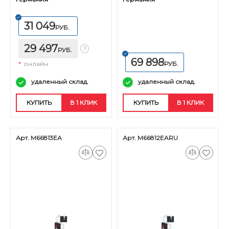
31 049
РУБ.
29 497
РУБ.
69 898
*
онлайн
РУБ.
удаленный склад.
удаленный склад.
КУПИТЬ
В 1 КЛИК
КУПИТЬ
В 1 КЛИК
Арт. M66813EA
Арт. M66812EARU