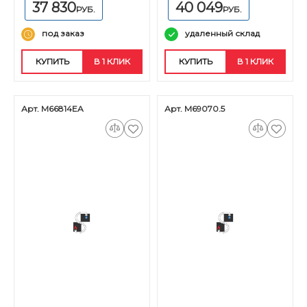
37 830
40 049
РУБ.
РУБ.
под заказ
удаленный склад
КУПИТЬ
В 1 КЛИК
КУПИТЬ
В 1 КЛИК
Арт. M66814EA
Арт. M69070.5