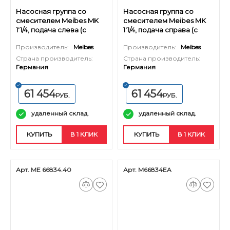
Насосная группа со
Насосная группа со
смесителем Meibes MK
смесителем Meibes MK
1'1/4, подача слева (с
1'1/4, подача справа (с
насосом Grundfos UPS 32-
насосом Grundfos UPS 32-
Производитель:
Meibes
Производитель:
Meibes
60)
60)
Страна производитель:
Страна производитель:
Германия
Германия
61 454
61 454
РУБ.
РУБ.
удаленный склад.
удаленный склад.
КУПИТЬ
В 1 КЛИК
КУПИТЬ
В 1 КЛИК
Арт. ME 66834.40
Арт. M66834EA