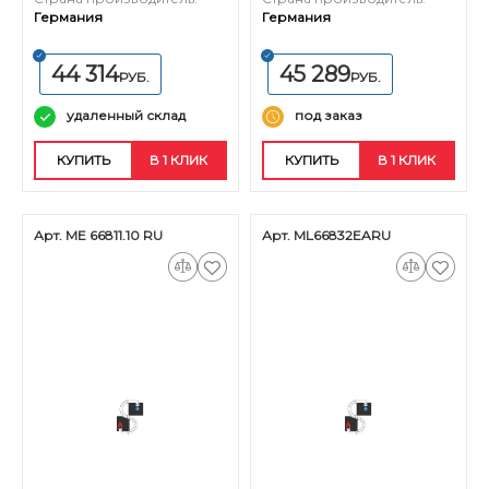
Германия
Германия
44 314
45 289
РУБ.
РУБ.
удаленный склад
под заказ
КУПИТЬ
В 1 КЛИК
КУПИТЬ
В 1 КЛИК
Арт. ME 66811.10 RU
Арт. ML66832EARU