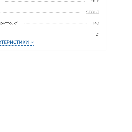
Есть
STOUT
рутто, кг)
1.49
я
2"
КТЕРИСТИКИ