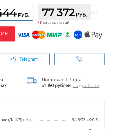
77 372
444
РУБ.
РУБ.
*
При заказе онлайн
ЛИК
Telegram
ня
Доставка: 1-3 дня
,
подробнее
нах
от 150 рублей
ки (Д/Ш/В) (см)
94,6/33,4/20,3