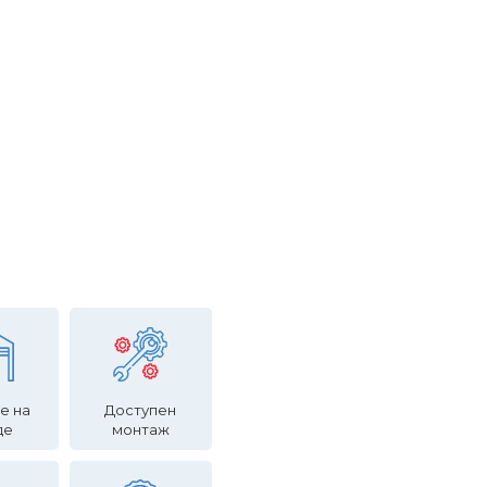
е на
Доступен
де
монтаж