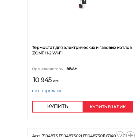
Термостат для электрических и газовых котлов
ZONT H-2 WI-FI
Производитель:
ЭВАН
10 945
РУБ.
нет в продаже
КУПИТЬ
КУПИТЬ В 1 КЛИК
Арт. 7104873 (710487302) (710487301) (714072811)