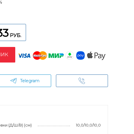
4
33
РУБ.
ЛИК
Telegram
ки (Д/Ш/В) (см)
10,0/10,0/10,0