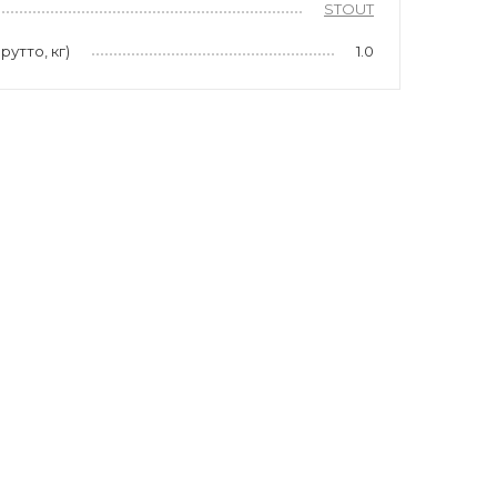
STOUT
рутто, кг)
1.0