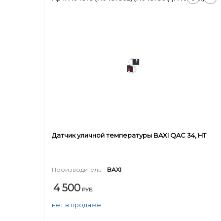
Датчик уличной температуры BAXI QAC 34, HT
Производитель:
BAXI
4 500
РУБ.
нет в продаже