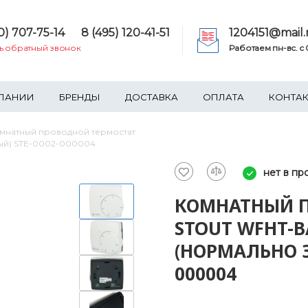
0) 707-75-14
8 (495) 120-41-51
1204151@mail.
ть обратный звонок
Работаем пн-вс. c 0
ПАНИИ
БРЕНДЫ
ДОСТАВКА
ОПЛАТА
КОНТА
мнатный проводной термостат
ый) STE-0002-000004
нет в пр
КОМНАТНЫЙ П
STOUT WFHT-
(НОРМАЛЬНО З
000004