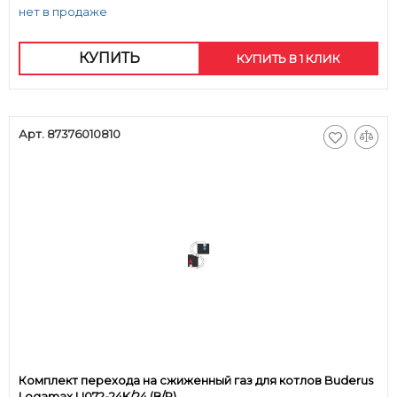
нет в продаже
КУПИТЬ
КУПИТЬ В 1 КЛИК
Арт. 87376010810
Комплект перехода на сжиженный газ для котлов Buderus
Logamax U072-24K/24 (В/Р)