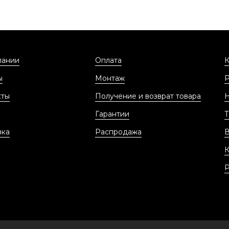
пании
Оплата
К
ы
Монтаж
кты
Получение и возврат товара
Гарантии
Т
вка
Распродажа
В
К
Р