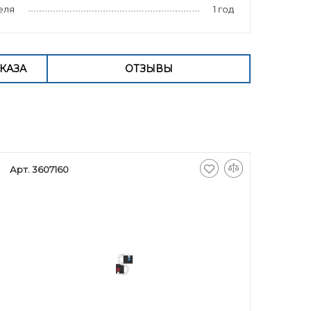
еля
1 год
КАЗА
ОТЗЫВЫ
Арт. 3607160