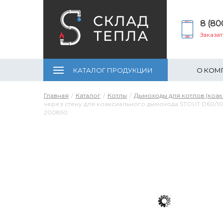
8 (80
Заказа
КАТАЛОГ ПРОДУКЦИИ
О КОМ
Главная
Каталог
Котлы
Дымоходы для котлов (коак
через стену для коаксиального дымохода STOUT D60/10
200850