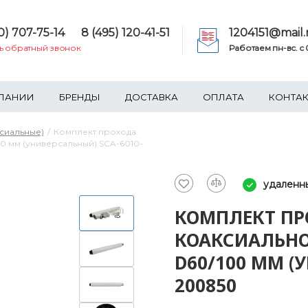
0) 707-75-14
8 (495) 120-41-51
1204151@mail.
ть обратный звонок
Работаем пн-вс. c 0
ПАНИИ
БРЕНДЫ
ДОСТАВКА
ОПЛАТА
КОНТА
сиальные)
Комплект прохода
0 мм (универсальный) SCA-6010-
удаленн
КОМПЛЕКТ ПР
КОАКСИАЛЬНО
D60/100 ММ (
200850