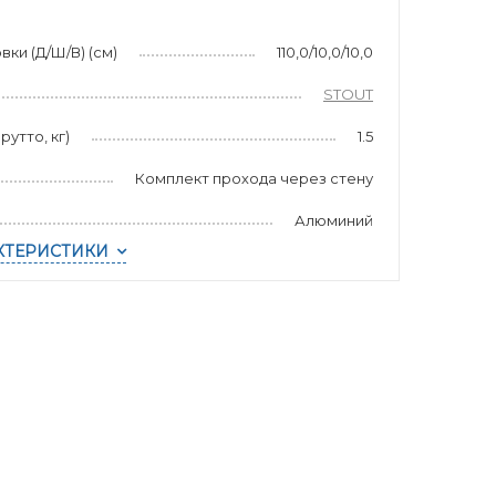
ки (Д/Ш/В) (см)
110,0/10,0/10,0
STOUT
рутто, кг)
1.5
Комплект прохода через стену
Алюминий
КТЕРИСТИКИ