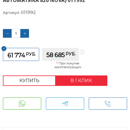
АВТОМАТИКА 820 NOVA) 011992
011992
Артикул:
РУБ.
РУБ.
58 685
61 774
*
При покупке
комплектующих
КУПИТЬ
В 1 КЛИК