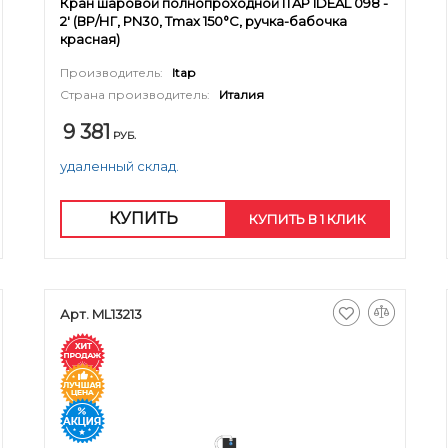
Кран шаровой полнопроходной ITAP IDEAL 098 -
2' (ВР/НГ, PN30, Tmax 150°С, ручка-бабочка
красная)
Производитель:
Itap
Страна производитель:
Италия
9 381
РУБ.
удаленный склад.
КУПИТЬ
КУПИТЬ В 1 КЛИК
Арт. ML13213