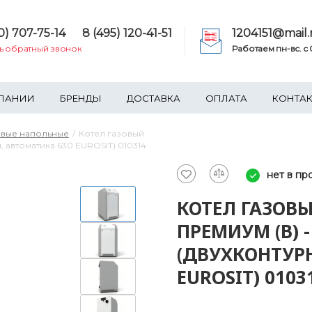
0) 707-75-14
8 (495) 120-41-51
1204151@mail.
ть обратный звонок
Работаем пн-вс. c 0
ПАНИИ
БРЕНДЫ
ДОСТАВКА
ОПЛАТА
КОНТА
овые напольные
Котел газовый
, автоматика 630 EUROSIT) 010314
нет в пр
КОТЕЛ ГАЗОВ
ПРЕМИУМ (В) -
(ДВУХКОНТУР
EUROSIT) 0103