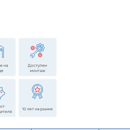
е на
Доступен
де
монтаж
 от
10 лет на рынке
дителя