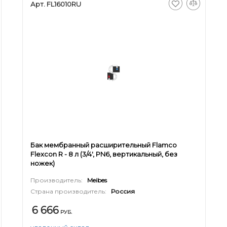
Арт. FL16010RU
Бак мембранный расширительный Flamco
Flexcon R - 8 л (3/4', PN6, вертикальный, без
ножек)
Производитель:
Meibes
Страна производитель:
Россия
6 666
РУБ.