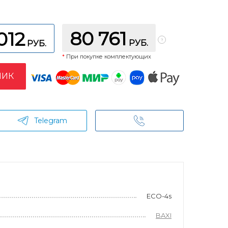
80 761
012
РУБ.
РУБ.
*
При покупке комплектующих
ЛИК
Telegram
ECO-4s
BAXI