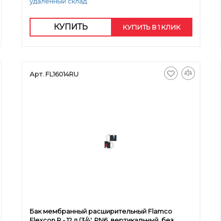
удаленный склад.
КУПИТЬ
КУПИТЬ В 1 КЛИК
Арт. FL16014RU
Бак мембранный расширительный Flamco
Flexcon R - 12 л (3/4', PN6, вертикальный, без