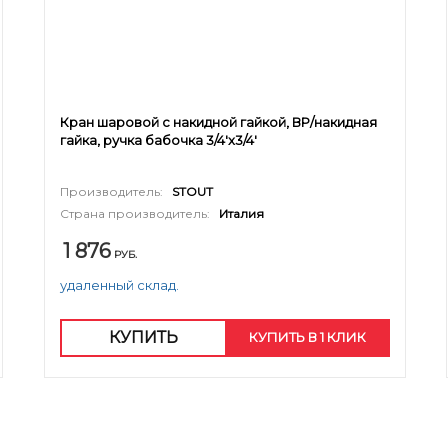
Кран шаровой с накидной гайкой, ВР/накидная
гайка, ручка бабочка 3/4'x3/4'
Производитель:
STOUT
Страна производитель:
Италия
1 876
РУБ.
удаленный склад.
КУПИТЬ
КУПИТЬ В 1 КЛИК