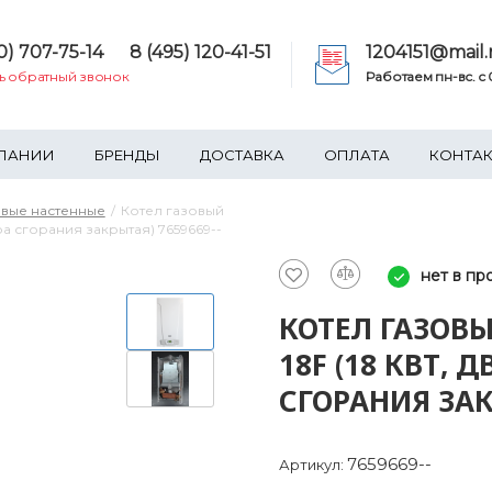
0) 707-75-14
8 (495) 120-41-51
1204151@mail.
ть обратный звонок
Работаем пн-вс. c 0
ПАНИИ
БРЕНДЫ
ДОСТАВКА
ОПЛАТА
КОНТА
овые настенные
Котел газовый
ра сгорания закрытая) 7659669--
нет в пр
КОТЕЛ ГАЗОВЫ
18F (18 КВТ,
СГОРАНИЯ ЗАК
7659669--
Артикул: