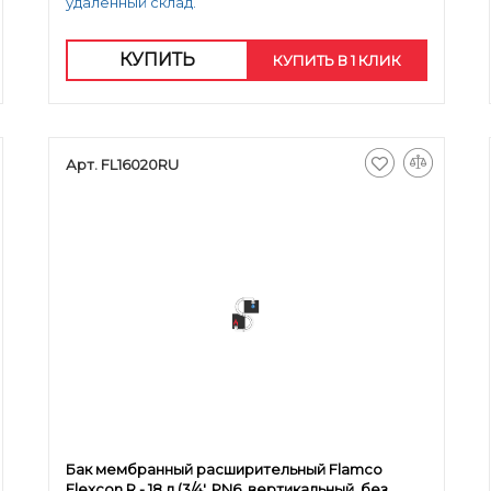
удаленный склад.
КУПИТЬ
КУПИТЬ В 1 КЛИК
Арт. FL16020RU
Бак мембранный расширительный Flamco
Flexcon R - 18 л (3/4', PN6, вертикальный, без