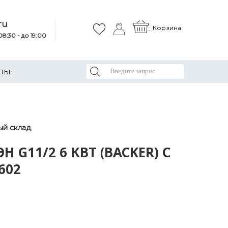
ru
Корзина
8:30 - до 19:00
КТЫ
ый склад
Н G11/2 6 КВТ (BACKER) С
602