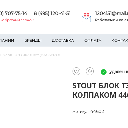
0) 707-75-14
8 (495) 120-41-51
1204151@mail.
ть обратный звонок
Работаем пн-вс. c 0
ПАНИИ
БРЕНДЫ
ДОСТАВКА
ОПЛАТА
КОНТА
 Блок ТЭН G11/2 6 кВт (BACKER) с
удаленн
STOUT БЛОК ТЭ
КОЛПАКОМ 44
44602
Артикул: