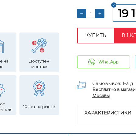
19 
КУПИТЬ
В 1 К
е на
Доступен
WhatApp
де
монтаж
Самовывоз: 1-3 д
Бесплатно в магази
Москвы
 от
10 лет на рынке
дителя
ХАРАКТЕРИСТИКИ