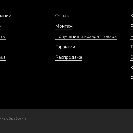
пании
Оплата
К
ы
Монтаж
кты
Получение и возврат товара
Гарантии
Т
вка
Распродажа
В
К
Р
ика обработки