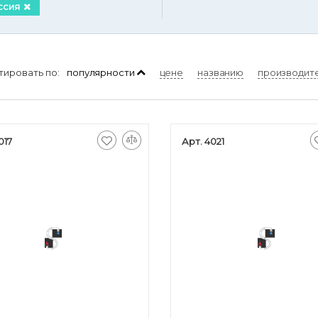
ссия
тировать по:
популярности
цене
названию
производит
017
Арт. 4021