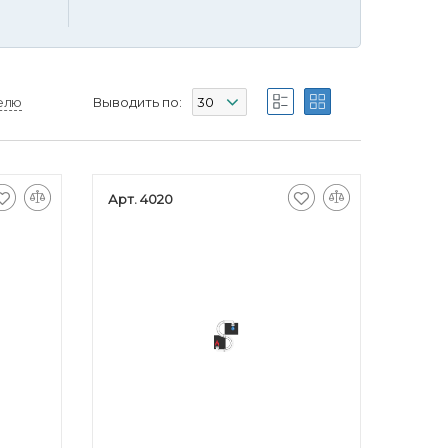
елю
Выводить по:
Арт. 4020