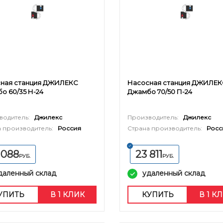
ная станция ДЖИЛЕКС
Насосная станция ДЖИЛЕК
о 60/35 Н-24
Джамбо 70/50 П-24
водитель:
Джилекс
Производитель:
Джилекс
 производитель:
Россия
Страна производитель:
Росс
 088
23 811
РУБ.
РУБ.
даленный склад
удаленный склад
УПИТЬ
В 1 КЛИК
КУПИТЬ
В 1 К