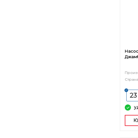
Насос
Джамб
Произ
Страна
23
у
К