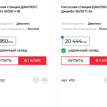
ная станция ДЖИЛЕКС
Насосная станция ДЖИЛЕК
о 50/28 Ч-18
Джамбо 60/35 П-24
водитель:
Джилекс
Производитель:
Джилекс
 производитель:
Россия
Страна производитель:
Росс
 850
20 444
РУБ.
РУБ.
даленный склад
удаленный склад
УПИТЬ
В 1 КЛИК
КУПИТЬ
В 1 К
022
Арт. 4721