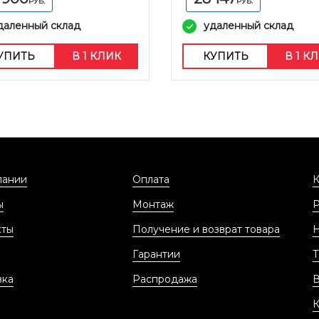
РУБ.
РУБ.
даленный склад
удаленный склад
УПИТЬ
В 1 КЛИК
КУПИТЬ
В 1 К
пании
Оплата
К
ы
Монтаж
кты
Получение и возврат товара
Гарантии
Т
вка
Распродажа
В
К