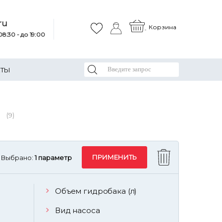
ru
Корзина
8:30 - до 19:00
КТЫ
Я
(9)
Выбрано:
1 параметр
Объем гидробака (л)
Вид насоса