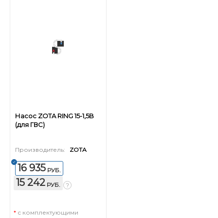
Насос ZOTA RING 15-1,5B
(для ГВС)
Производитель:
ZOTA
16 935
РУБ.
15 242
РУБ.
*
с комплектующими