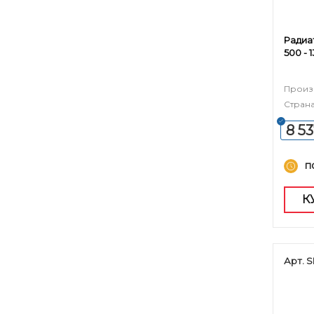
Радиа
500 - 
Произ
Страна
8 5
п
К
Арт. 