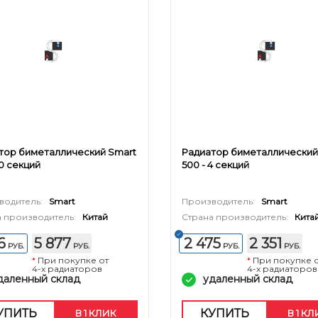
тор биметаллический Smart
Радиатор биметаллический
10 секций
500 - 4 секций
водитель:
Smart
Производитель:
Smart
 производитель:
Китай
Страна производитель:
Кита
6
5 877
2 475
2 351
РУБ.
РУБ.
РУБ.
РУБ.
*
При покупке от
*
При покупке 
4-х радиаторов
4-х радиаторов
даленный склад
удаленный склад
УПИТЬ
КУПИТЬ
В 1 КЛИК
В 1 К