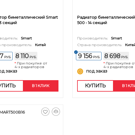
тор биметаллический Smart
Радиатор биметаллический
13 секций
500 - 14 секций
водитель:
Smart
Производитель:
Smart
 производитель:
Китай
Страна производитель:
Кита
37
8 110
9 156
8 698
РУБ.
РУБ.
РУБ.
РУБ.
*
При покупке от
*
При покупке о
4-х радиаторов
4-х радиаторов
од заказ
под заказ
УПИТЬ
КУПИТЬ
В 1 КЛИК
В 1 К
SMART500B16