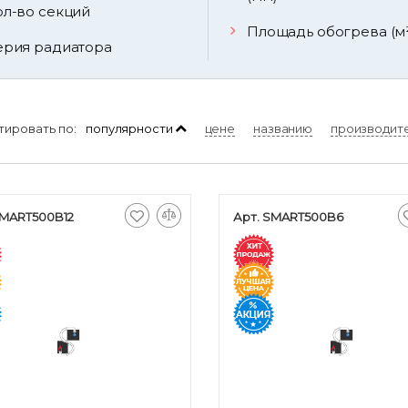
ол-во секций
Площадь обогрева (м
ерия радиатора
тировать по:
популярности
цене
названию
производит
SMART500B12
Арт. SMART500B6