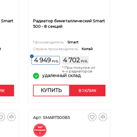
 Smart
Радиатор биметаллический Smart
500 - 8 секций
Производитель:
Smart
й
Страна производитель:
Китай
4 949
4 702
РУБ.
РУБ.
*
При покупке от
4-х радиаторов
удаленный склад
КУПИТЬ
ЛИК
В 1 КЛИК
Арт. SMART500B5