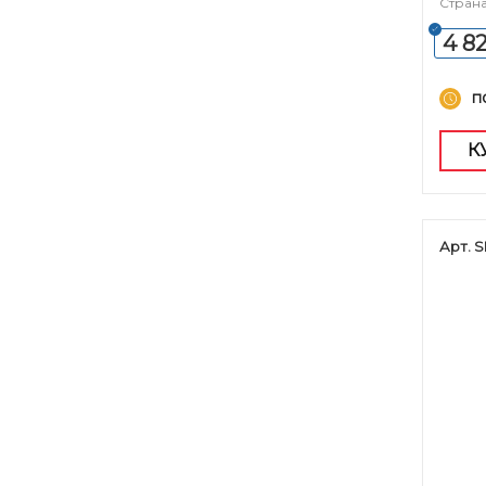
Страна
4 8
п
К
Арт. 