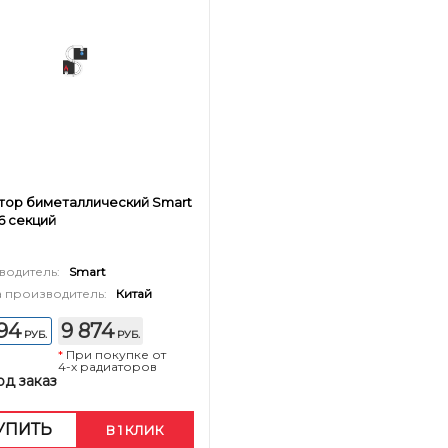
тор биметаллический Smart
16 секций
водитель:
Smart
 производитель:
Китай
394
9 874
РУБ.
РУБ.
*
При покупке от
4-х радиаторов
од заказ
УПИТЬ
В 1 КЛИК