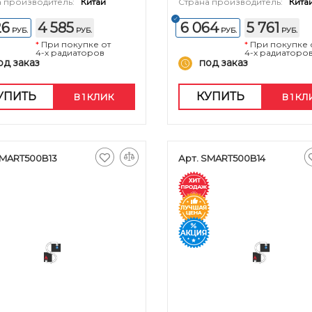
 производитель:
Китай
Страна производитель:
Кита
26
4 585
6 064
5 761
РУБ.
РУБ.
РУБ.
РУБ.
*
При покупке от
*
При покупке 
4-х радиаторов
4-х радиаторо
од заказ
под заказ
УПИТЬ
КУПИТЬ
В 1 КЛИК
В 1 К
SMART500B13
Арт. SMART500B14