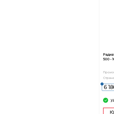
Радиа
500 - 
Произ
Страна
6 18
у
К