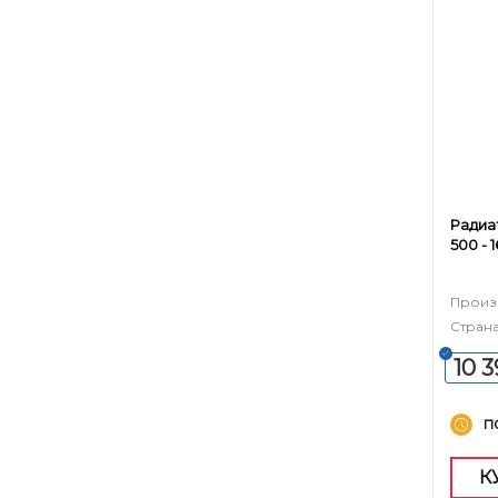
Радиа
500 - 
Произ
Страна
10 
п
К