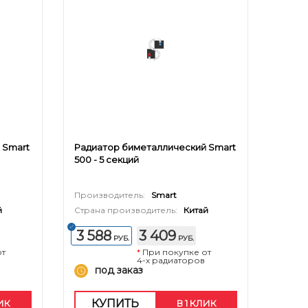
 Smart
Радиатор биметаллический Smart
500 - 5 секций
Производитель:
Smart
й
Страна производитель:
Китай
3 588
3 409
РУБ.
РУБ.
от
*
При покупке от
4-х радиаторов
под заказ
КУПИТЬ
ЛИК
В 1 КЛИК