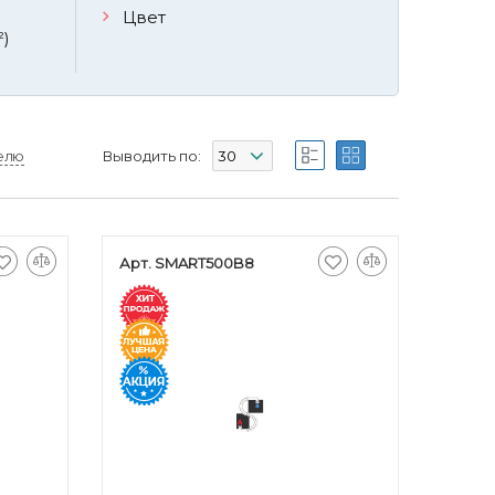
Цвет
²)
елю
Выводить по:
Арт. SMART500B8