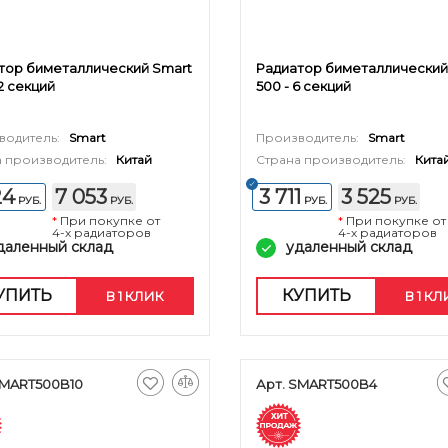
тор биметаллический Smart
Радиатор биметаллический
12 секций
500 - 6 секций
водитель:
Smart
Производитель:
Smart
 производитель:
Китай
Страна производитель:
Кита
24
7 053
3 711
3 525
РУБ.
РУБ.
РУБ.
РУБ.
*
При покупке от
*
При покупке от
4-х радиаторов
4-х радиаторов
даленный склад
удаленный склад
УПИТЬ
КУПИТЬ
В 1 КЛИК
В 1 К
SMART500B10
Арт. SMART500B4