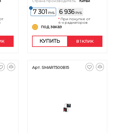
й
Страна производитель:
Китай
7 301
6 936
РУБ.
РУБ.
от
*
При покупке от
в
4-х радиаторов
под заказ
КУПИТЬ
ЛИК
В 1 КЛИК
Арт. SMART500B15