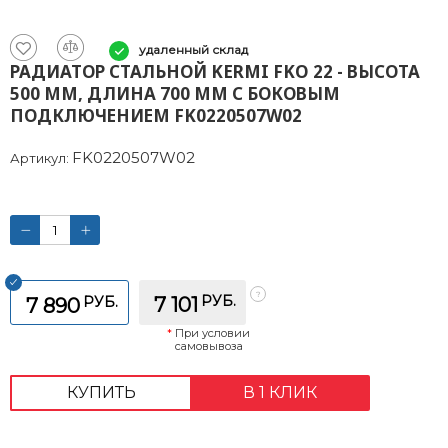
удаленный склад
РАДИАТОР СТАЛЬНОЙ KERMI FKO 22 - ВЫСОТА
500 ММ, ДЛИНА 700 ММ С БОКОВЫМ
ПОДКЛЮЧЕНИЕМ FK0220507W02
FK0220507W02
Артикул:
РУБ.
РУБ.
7 101
7 890
*
При условии
самовывоза
КУПИТЬ
В 1 КЛИК