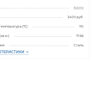
Kermi
3400 руб.
температура (℃)
110
в.м.)
17.66
лия
Сталь
КТЕРИСТИКИ