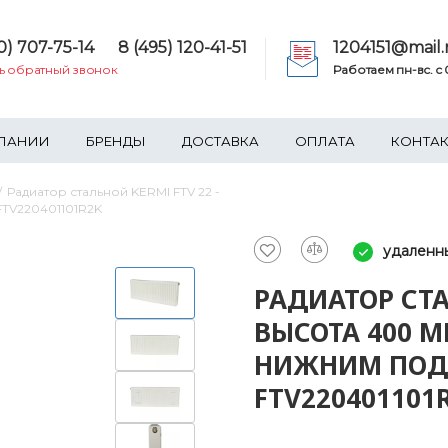
0) 707-75-14
8 (495) 120-41-51
1204151@mail.
ть обратный звонок
Работаем пн-вс. c 0
ПАНИИ
БРЕНДЫ
ДОСТАВКА
ОПЛАТА
КОНТА
Радиатор стальной KERMI FTV 22 -
FTV220401101R2K
удаленн
РАДИАТОР СТА
ВЫСОТА 400 М
НИЖНИМ ПОД
FTV220401101