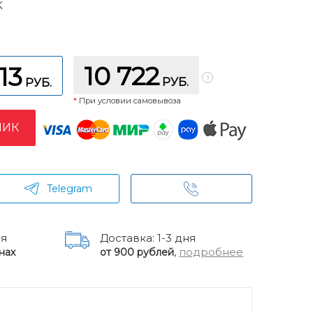
K
10 722
913
РУБ.
РУБ.
*
При условии самовывоза
ЛИК
Telegram
ня
Доставка: 1-3 дня
,
подробнее
нах
от 900 рублей