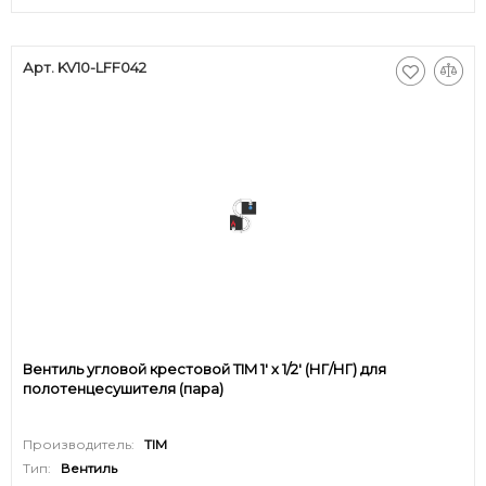
Арт. KV10-LFF042
Вентиль угловой крестовой TIM 1' х 1/2' (НГ/НГ) для
полотенцесушителя (пара)
Производитель:
TIM
Тип:
Вентиль