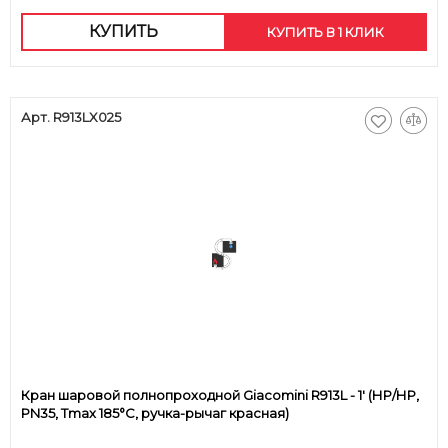
КУПИТЬ
КУПИТЬ В 1 КЛИК
Арт. R913LX025
Кран шаровой полнопроходной Giacomini R913L - 1' (НР/НР,
PN35, Tmax 185°С, ручка-рычаг красная)