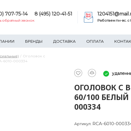
0) 707-75-14
8 (495) 120-41-51
1204151@mail.
ть обратный звонок
Работаем пн-вс. c 0
ПАНИИ
БРЕНДЫ
ДОСТАВКА
ОПЛАТА
КОНТА
сиальные)
Оголовок с
A-6010-000334
удаленн
ОГОЛОВОК С 
60/100 БЕЛЫЙ
000334
RCA-6010-00033
Артикул: