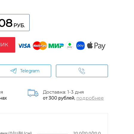
008
РУБ.
ЛИК
Telegram
ня
Доставка: 1-3 дня
,
подробнее
нах
от 300 рублей
ки (Д/Ш/В) (см)
20.0/20.0/20.0