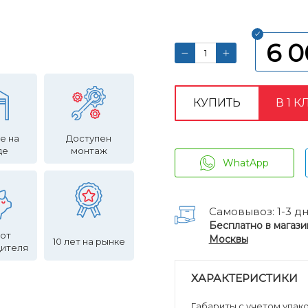
6 
КУПИТЬ
В 1 К
е на
Доступен
де
монтаж
WhatApp
Самовывоз: 1-3 д
Бесплатно в магази
 от
Москвы
10 лет на рынке
дителя
ХАРАКТЕРИСТИКИ
Габариты с учетом упаков