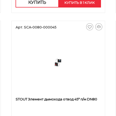
КУПИТЬ
КУПИТЬ В 1 КЛИК
Арт. SCA-0080-000045
STOUT Элемент дымохода отвод 45° п/м DN80