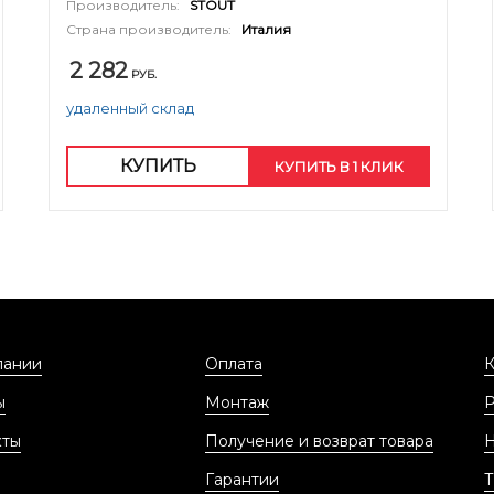
Производитель:
STOUT
Страна производитель:
Италия
2 282
РУБ.
удаленный склад
КУПИТЬ
КУПИТЬ В 1 КЛИК
пании
Оплата
К
ы
Монтаж
кты
Получение и возврат товара
Гарантии
Т