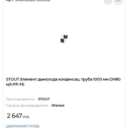
STOUT Элемент дымохода конденсац. труба 1000 мм DN80
м/п PP-FE
Производитель:
STOUT
Страна производитель:
Италия
2 647
РУБ.
удаленный склад