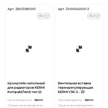
Арт. ZB03380001
Арт. ZV00040001-3
Кронштейн напольный
Вентильная вставка
для радиаторов KERMI
терморегулирующая
Kompakt/Venti тип 22
KERMI V3K-S - 1/2'
высотой 205 мм
(стандартный вентиль,
Производитель:
Kermi
Производитель:
Kermi
3шт)
Страна производитель:
Страна производитель: