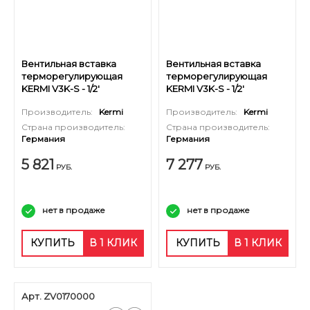
Вентильная вставка
Вентильная вставка
терморегулирующая
терморегулирующая
KERMI V3K-S - 1/2'
KERMI V3K-S - 1/2'
(стандартный вентиль,
(стандартный вентиль,
Производитель:
Kermi
Производитель:
Kermi
4шт)
5шт)
Страна производитель:
Страна производитель:
Германия
Германия
5 821
7 277
РУБ.
РУБ.
нет в продаже
нет в продаже
КУПИТЬ
В 1 КЛИК
КУПИТЬ
В 1 КЛИК
Арт. ZV0170000