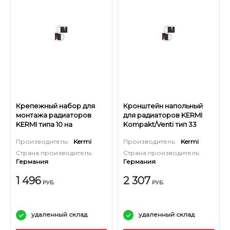
Крепежный набор для
Кронштейн напольный
монтажа радиаторов
для радиаторов KERMI
KERMI типа 10 на
Kompakt/Venti тип 33
вертикальной консоли
высотой 205 мм
Производитель:
Kermi
Производитель:
Kermi
(ZB0138...)
Страна производитель:
Страна производитель:
Германия
Германия
1 496
2 307
РУБ.
РУБ.
удаленный склад
удаленный склад