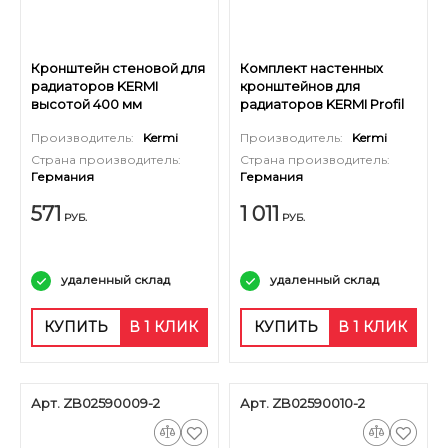
Кронштейн стеновой для
Комплект настенных
радиаторов KERMI
кронштейнов для
высотой 400 мм
радиаторов KERMI Profil
(оцинкованный)
тип 22 высотой 200 мм
Производитель:
Kermi
Производитель:
Kermi
Страна производитель:
Страна производитель:
Германия
Германия
571
1 011
РУБ.
РУБ.
удаленный склад
удаленный склад
КУПИТЬ
В 1 КЛИК
КУПИТЬ
В 1 КЛИК
Арт. ZB02590009-2
Арт. ZB02590010-2