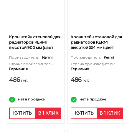
Кронштейн стеновой для
Кронштейн стеновой для
радиаторов KERMI
радиаторов KERMI
высотой 900 мм (цвет
высотой 554 мм (цвет
белый RAL 9016)
белый RAL 9016)
Производитель:
Kermi
Производитель:
Kermi
Страна производитель:
Страна производитель:
Германия
Германия
486
486
РУБ.
РУБ.
нет в продаже
нет в продаже
КУПИТЬ
В 1 КЛИК
КУПИТЬ
В 1 КЛИК