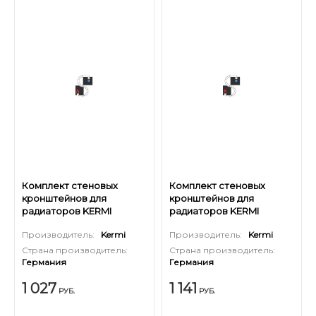
Комплект стеновых
Комплект стеновых
кронштейнов для
кронштейнов для
радиаторов KERMI
радиаторов KERMI
высотой 300 мм
высотой 400 мм
Производитель:
Kermi
Производитель:
Kermi
(оцинкованный) 2шт
(оцинкованный) 2шт
Страна производитель:
Страна производитель:
Германия
Германия
1 027
1 141
РУБ.
РУБ.