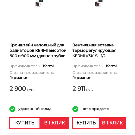
Кронштейн напольный для
Вентильная вставка
радиаторов KERMI высотой
терморегулирующая
600 и 900 мм (длина трубки
KERMI V3K-S - 1/2'
760 мм)
(стандартный вентиль,
Производитель:
Kermi
Производитель:
Kermi
2шт)
Страна производитель:
Страна производитель:
Германия
Германия
2 900
2 911
РУБ.
РУБ.
удаленный склад
нет в продаже
КУПИТЬ
В 1 КЛИК
КУПИТЬ
В 1 КЛИК