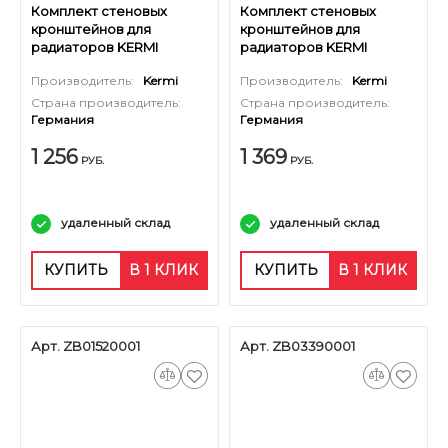
Комплект стеновых
Комплект стеновых
кронштейнов для
кронштейнов для
радиаторов KERMI
радиаторов KERMI
высотой 500 мм
высотой 600 мм
Производитель:
Kermi
Производитель:
Kermi
(оцинкованный) 2шт
(оцинкованный) 2шт
Страна производитель:
Страна производитель:
Германия
Германия
1 256
1 369
РУБ.
РУБ.
удаленный склад
удаленный склад
КУПИТЬ
В 1 КЛИК
КУПИТЬ
В 1 КЛИК
Арт. ZB01520001
Арт. ZB03390001