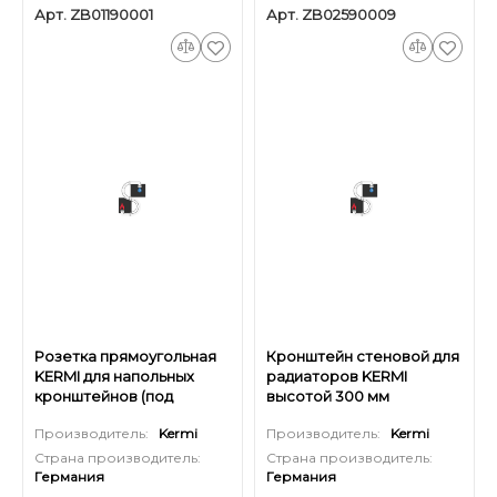
Арт. ZB01190001
Арт. ZB02590009
Розетка прямоугольная
Кронштейн стеновой для
KERMI для напольных
радиаторов KERMI
кронштейнов (под
высотой 300 мм
вертикальную трубку
(оцинкованный)
Производитель:
Kermi
Производитель:
Kermi
30x10 мм)
Страна производитель:
Страна производитель:
Германия
Германия