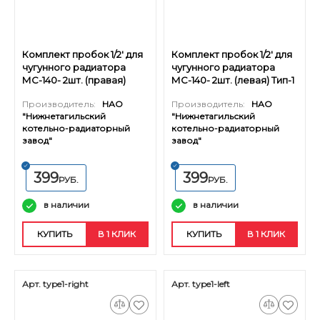
Комплект пробок 1/2' для
Комплект пробок 1/2' для
чугунного радиатора
чугунного радиатора
МС-140- 2шт. (правая)
МС-140- 2шт. (левая) Тип-1
Тип-1
Производитель:
НАО
Производитель:
НАО
"Нижнетагильский
"Нижнетагильский
котельно-радиаторный
котельно-радиаторный
завод"
завод"
399
399
РУБ.
РУБ.
в наличии
в наличии
КУПИТЬ
В 1 КЛИК
КУПИТЬ
В 1 КЛИК
Арт. type1-right
Арт. type1-left