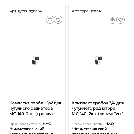
Арт. type1-right34
Арт. type1-left34
Комплект пробок 3/4' для
Комплект пробок 3/4' для
чугунного радиатора
чугунного радиатора
МС-140- 2шт. (правая)
МС-140- 2шт. (левая) Тип-1
Тип-1
Производитель:
НАО
Производитель:
НАО
"Нижнетагильский
"Нижнетагильский
котельно-радиаторный
котельно-радиаторный