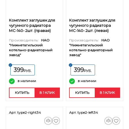
Комплект заглушек для
Комплект заглушек для
чугунного радиатора
чугунного радиатора
МС-140- 2шт. (правая)
МС-140- 2шт. (левая)
старого образца
старого образца
Производитель:
НАО
Производитель:
НАО
"Нижнетагильский
"Нижнетагильский
котельно-радиаторный
котельно-радиаторный
завод"
завод"
399
399
РУБ.
РУБ.
в наличии
в наличии
КУПИТЬ
В 1 КЛИК
КУПИТЬ
В 1 КЛИК
Арт. type2-right34
Арт. type2-left34