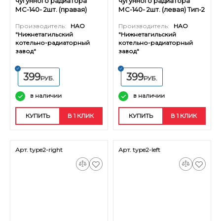
чугунного радиатора
чугунного радиатора
МС-140- 2шт. (правая)
МС-140- 2шт. (левая) Тип-2
Тип-2
Производитель:
НАО
Производитель:
НАО
"Нижнетагильский
"Нижнетагильский
котельно-радиаторный
котельно-радиаторный
завод"
завод"
399
399
РУБ.
РУБ.
в наличии
в наличии
КУПИТЬ
В 1 КЛИК
КУПИТЬ
В 1 КЛИК
Арт. type2-right
Арт. type2-left