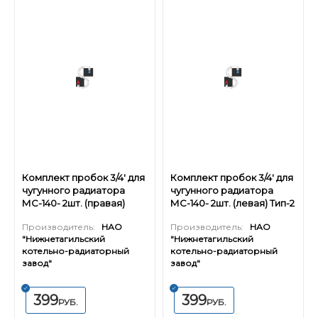
Комплект пробок 3/4' для
Комплект пробок 3/4' для
чугунного радиатора
чугунного радиатора
МС-140- 2шт. (правая)
МС-140- 2шт. (левая) Тип-2
Тип-2
Производитель:
НАО
Производитель:
НАО
"Нижнетагильский
"Нижнетагильский
котельно-радиаторный
котельно-радиаторный
завод"
завод"
399
399
РУБ.
РУБ.