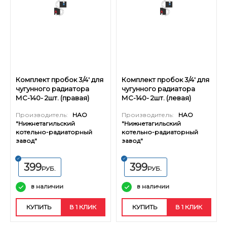
Комплект пробок 3/4' для
Комплект пробок 3/4' для
чугунного радиатора
чугунного радиатора
МС-140- 2шт. (правая)
МС-140- 2шт. (левая)
старого образца
старого образца
Производитель:
НАО
Производитель:
НАО
"Нижнетагильский
"Нижнетагильский
котельно-радиаторный
котельно-радиаторный
завод"
завод"
399
399
РУБ.
РУБ.
в наличии
в наличии
КУПИТЬ
В 1 КЛИК
КУПИТЬ
В 1 КЛИК