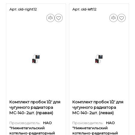
Арт. old-right12
Арт. old-left12
Комплект пробок 1/2' для
Комплект пробок 1/2' для
чугунного радиатора
чугунного радиатора
МС-140- 2шт. (правая)
МС-140- 2шт. (левая)
старого образца
старого образца
Производитель:
НАО
Производитель:
НАО
"Нижнетагильский
"Нижнетагильский
котельно-радиаторный
котельно-радиаторный