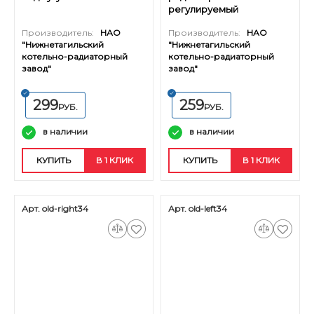
регулируемый
Производитель:
НАО
Производитель:
НАО
"Нижнетагильский
"Нижнетагильский
котельно-радиаторный
котельно-радиаторный
завод"
завод"
299
259
РУБ.
РУБ.
в наличии
в наличии
КУПИТЬ
В 1 КЛИК
КУПИТЬ
В 1 КЛИК
Арт. old-right34
Арт. old-left34