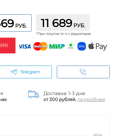
11 689
569
РУБ.
РУБ.
*
При покупке от 4-х радиаторов
ЛИК
Telegram
ня
Доставка: 1-3 дня
,
подробнее
нах
от 300 рублей
Rifar