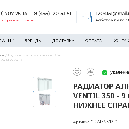
0) 707-75-14
8 (495) 120-41-51
1204151@mail.
ть обратный звонок
Работаем пн-вс. c 0
ПАНИИ
БРЕНДЫ
ДОСТАВКА
ОПЛАТА
КОНТА
ые
Радиатор алюминиевый Rifar
 2RАl35.VR-9
удаленн
РАДИАТОР АЛ
VENTIL 350 -
НИЖНЕЕ СПРАВ
2RАl35.VR-9
Артикул: