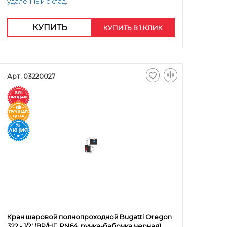
удаленный склад.
КУПИТЬ
КУПИТЬ В 1 КЛИК
Арт. 03220027
Кран шаровой полнопроходной Bugatti Oregon
322 - 1/2' (ВР/НГ, PN64, ручка-бабочка черная)