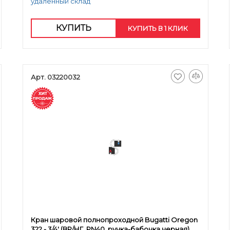
удаленный склад
КУПИТЬ
КУПИТЬ В 1 КЛИК
Арт. 03220032
Кран шаровой полнопроходной Bugatti Oregon
322 - 3/4' (ВР/НГ, PN40, ручка-бабочка черная)