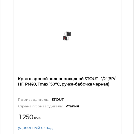
Кран шаровой полнопроходной STOUT - 1/2' (ВР/
НГ, PN40, Tmax 150°С, ручка-бабочка черная)
Производитель:
STOUT
Страна производитель:
Италия
1 250
РУБ.
удаленный склад.