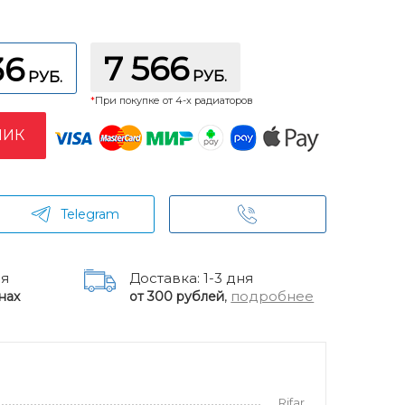
7 566
36
РУБ.
РУБ.
*
При покупке от 4-х радиаторов
ЛИК
Telegram
ня
Доставка: 1-3 дня
,
подробнее
нах
от 300 рублей
Rifar