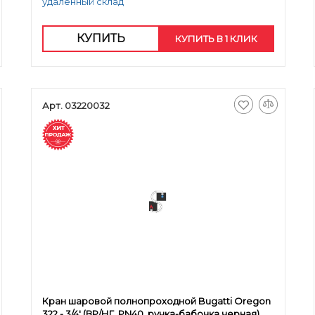
удаленный склад
КУПИТЬ
КУПИТЬ В 1 КЛИК
Арт. 03220032
Кран шаровой полнопроходной Bugatti Oregon
322 - 3/4' (ВР/НГ, PN40, ручка-бабочка черная)