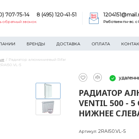
0) 707-75-14
8 (495) 120-41-51
1204151@mail.
ть обратный звонок
Работаем пн-вс. c 0
ПАНИИ
БРЕНДЫ
ДОСТАВКА
ОПЛАТА
КОНТА
ые
Радиатор алюминиевый Rifar
2RАl50.VL-5
удаленн
РАДИАТОР АЛ
VENTIL 500 -
НИЖНЕЕ СЛЕВА
2RАl50.VL-5
Артикул: