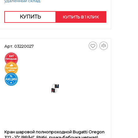
удаленный склад.
КУПИТЬ
КУПИТЬ В 1 КЛИК
Арт. 03220027
Кран шаровой полнопроходной Bugatti Oregon
322 - 1/2' (ВР/НГ, PN64, ручка-бабочка черная)