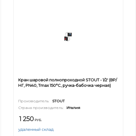
Кран шаровой полнопроходной STOUT - 1/2' (ВР/
НГ, PN40, Tmax 150°С, ручка-бабочка черная)
Производитель:
STOUT
Страна производитель:
Италия
1 250
РУБ.
удаленный склад.