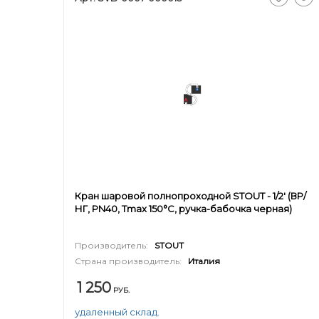
Кран шаровой полнопроходной STOUT - 1/2' (ВР/
НГ, PN40, Tmax 150°С, ручка-бабочка черная)
Производитель:
STOUT
Страна производитель:
Италия
1 250
РУБ.
удаленный склад.