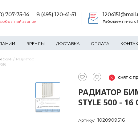
0) 707-75-14
8 (495) 120-41-51
1204151@mail.
ть обратный звонок
Работаем пн-вс. c 0
ПАНИИ
БРЕНДЫ
ДОСТАВКА
ОПЛАТА
КОНТА
ческие
Радиатор
516
снят с п
РАДИАТОР БИ
STYLE 500 - 1
1020909516
Артикул: