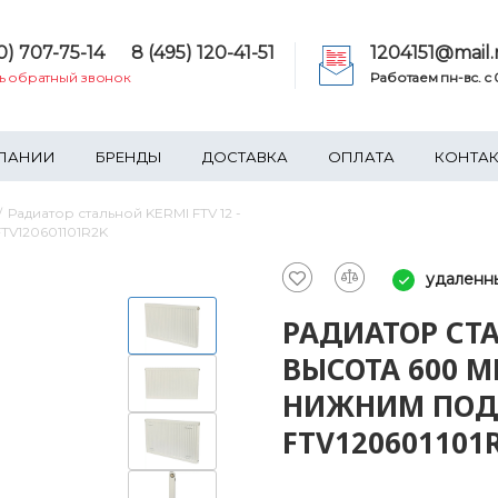
0) 707-75-14
8 (495) 120-41-51
1204151@mail.
ть обратный звонок
Работаем пн-вс. c 0
ПАНИИ
БРЕНДЫ
ДОСТАВКА
ОПЛАТА
КОНТА
Радиатор стальной KERMI FTV 12 -
TV120601101R2K
удаленн
РАДИАТОР СТА
ВЫСОТА 600 М
НИЖНИМ ПОД
FTV120601101