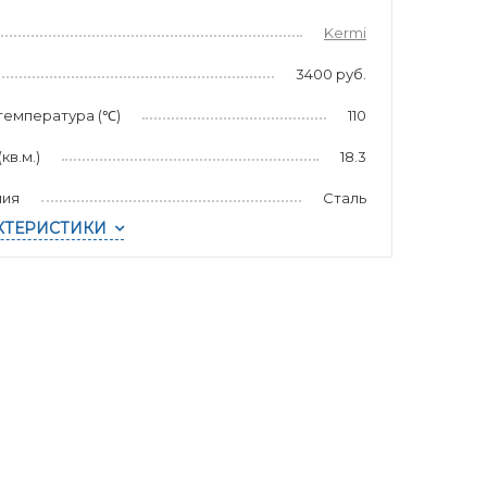
Kermi
3400 руб.
температура (℃)
110
в.м.)
18.3
лия
Сталь
КТЕРИСТИКИ