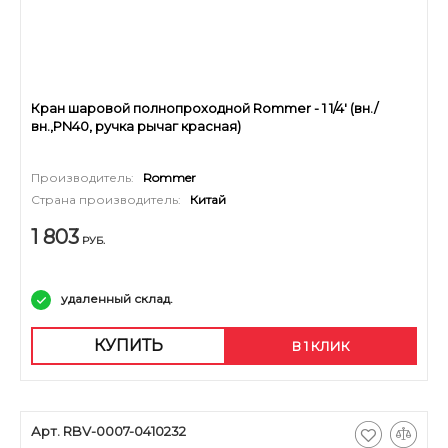
Кран шаровой полнопроходной Rommer - 1 1/4' (вн./
вн.,PN40, ручка рычаг красная)
Производитель:
Rommer
Страна производитель:
Китай
1 803
РУБ.
удаленный склад.
КУПИТЬ
В 1 КЛИК
Арт. RBV-0007-0410232