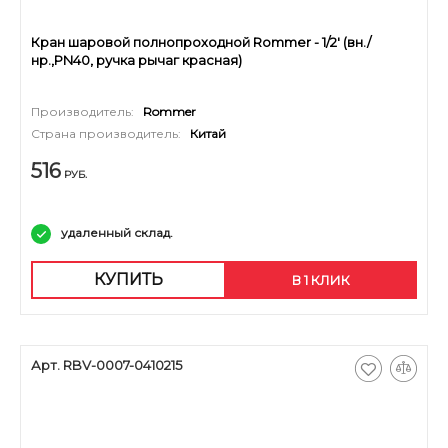
Кран шаровой полнопроходной Rommer - 1/2' (вн./
нр.,PN40, ручка рычаг красная)
Производитель:
Rommer
Страна производитель:
Китай
516
РУБ.
удаленный склад.
КУПИТЬ
В 1 КЛИК
Арт. RBV-0007-0410215