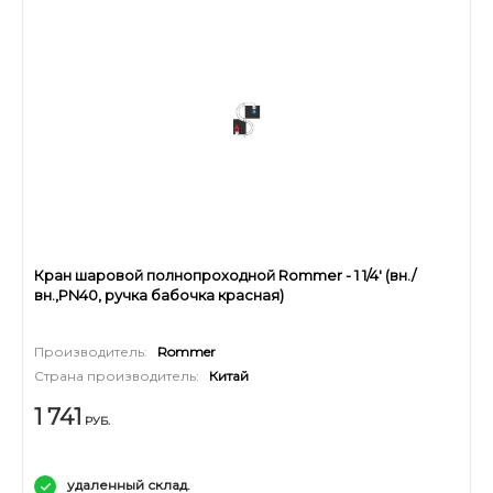
Кран шаровой полнопроходной Rommer - 1 1/4' (вн./
вн.,PN40, ручка бабочка красная)
Производитель:
Rommer
Страна производитель:
Китай
1 741
РУБ.
удаленный склад.