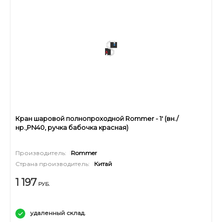
Кран шаровой полнопроходной Rommer - 1' (вн./
нр.,PN40, ручка бабочка красная)
Производитель:
Rommer
Страна производитель:
Китай
1 197
РУБ.
удаленный склад.