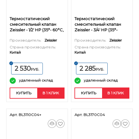
Термостатический
Термостатический
смесительный клапан
смесительный клапан
Zeissler - 1/2' НР (35°- 60°C,
Zeissler - 3/4' НР (35°-
KVs 1,6 м³)
60°C, KVs 1,6 м³)
Производитель:
Zeissler
Производитель:
Zeissler
Страна производитель:
Страна производитель:
Китай
Китай
2 530
2 285
РУБ.
РУБ.
удаленный склад
удаленный склад
КУПИТЬ
В 1 КЛИК
КУПИТЬ
В 1 КЛИК
Арт. BL3110C04+
Арт. BL3170С04