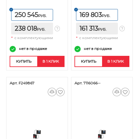
250 545
169 803
РУБ.
РУБ.
238 018
161 313
РУБ.
РУБ.
*
с комплектующими
*
с комплектующими
нет в продаже
нет в продаже
КУПИТЬ
В 1 КЛИК
КУПИТЬ
В 1 КЛИК
Арт. F249867
Арт. 7116066--