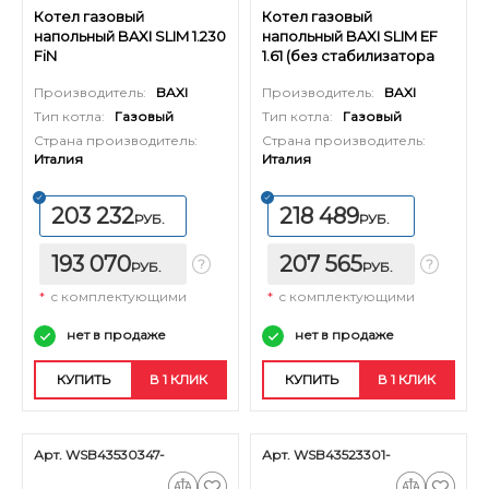
Котел газовый
Котел газовый
напольный BAXI SLIM 1.230
напольный BAXI SLIM EF
FiN
1.61 (без стабилизатора
тяги)
Производитель:
BAXI
Производитель:
BAXI
Тип котла:
Газовый
Тип котла:
Газовый
Страна производитель:
Страна производитель:
Италия
Италия
203 232
218 489
РУБ.
РУБ.
193 070
207 565
РУБ.
РУБ.
*
с комплектующими
*
с комплектующими
нет в продаже
нет в продаже
КУПИТЬ
В 1 КЛИК
КУПИТЬ
В 1 КЛИК
Арт. WSB43530347-
Арт. WSB43523301-