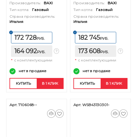
Производитель:
BAXI
Производитель:
BAXI
Тип котла:
Газовый
Тип котла:
Газовый
Страна производитель:
Страна производитель:
Италия
Италия
172 728
182 745
РУБ.
РУБ.
164 092
173 608
РУБ.
РУБ.
*
с комплектующими
*
с комплектующими
нет в продаже
нет в продаже
КУПИТЬ
В 1 КЛИК
КУПИТЬ
В 1 КЛИК
Арт. 7106068--
Арт. WSB43130301-