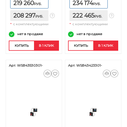
219 260
234 174
РУБ.
РУБ.
208 297
222 465
РУБ.
РУБ.
*
с комплектующими
*
с комплектующими
нет в продаже
нет в продаже
КУПИТЬ
В 1 КЛИК
КУПИТЬ
В 1 КЛИК
Арт. WSB43530301-
Арт. WSB43423301-