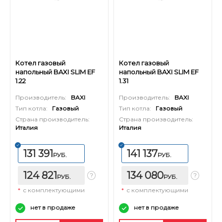
Котел газовый
Котел газовый
напольный BAXI SLIM EF
напольный BAXI SLIM EF
1.22
1.31
Производитель:
BAXI
Производитель:
BAXI
Тип котла:
Газовый
Тип котла:
Газовый
Страна производитель:
Страна производитель:
Италия
Италия
131 391
141 137
РУБ.
РУБ.
124 821
134 080
РУБ.
РУБ.
*
с комплектующими
*
с комплектующими
нет в продаже
нет в продаже